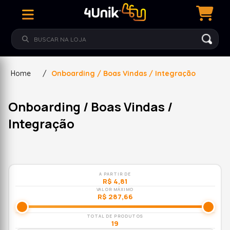
Home
/
Onboarding / Boas Vindas / Integração
Onboarding / Boas Vindas /
Integração
A PARTIR DE
R$ 4,81
VALOR MÁXIMO
R$ 287,66
TOTAL DE PRODUTOS
19