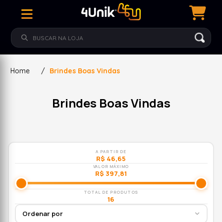
Home
/
Brindes Boas Vindas
Brindes Boas Vindas
A PARTIR DE
R$ 46,65
VALOR MÁXIMO
R$ 397,81
TOTAL DE PRODUTOS
16