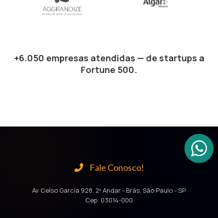
+6.050 empresas atendidas — de startups a
Fortune 500.
Fale Conosco!
Av Celso Garcia 928, 2º Andar - Brás, São Paulo - SP
Cep: 03014-000