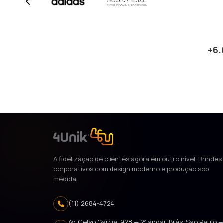
Cliente anterior
+6.
A fidelização de clientes agora em outro nível. Brindes
corporativos com design moderno e produção sob
medida.
(11) 2684-4724
Av. Celso Garcia, 928 — 2º andar, Brás, São Paulo 