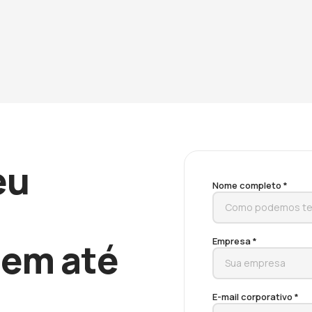
eu
Nome completo *
Empresa *
em até
E-mail corporativo *