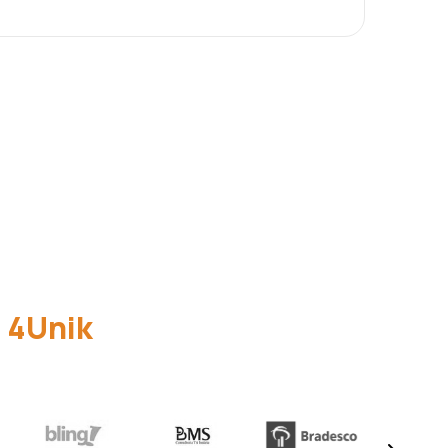
a
4Unik