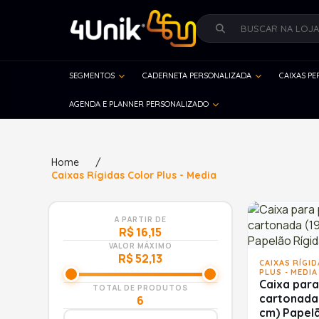
SEGMENTOS
CADERNETA PERSONALIZADA
CAIXAS P
AGENDA E PLANNER PERSONALIZADO
Home
/
Caixas Rígidas Color Plus - Media
A PARTIR DE
R$ 16,15
VALOR MÁXIMO
R$ 52,13
CAIXAS RÍGI
PLUS - MEDIA
Caixa para
TOTAL DE PRODUTOS
cartonada 
6
cm) Papel