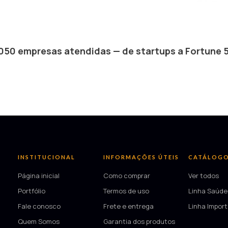
050 empresas atendidas — de startups a Fortune 
INSTITUCIONAL
INFORMAÇÕES ÚTEIS
CATÁLOG
Página inicial
Como comprar
Ver todos
Portfólio
Termos de uso
Linha Saúde
Fale conosco
Frete e entrega
Linha Impor
Quem Somos
Garantia dos produtos
—