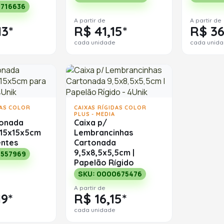
0716636
A partir de
A partir de
13*
R$ 41,15*
R$ 36
cada unidade
cada unid
DAS COLOR
CAIXAS RÍGIDAS COLOR
PLUS - MEDIA
tonada
Caixa p/
15x15x5cm
Lembrancinhas
entes
Cartonada
9,5x8,5x5,5cm |
0557969
Papelão Rígido
SKU: 0000675476
A partir de
19*
R$ 16,15*
cada unidade