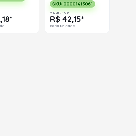
SKU: 00001413061
A partir de
,18*
R$ 42,15*
ade
cada unidade