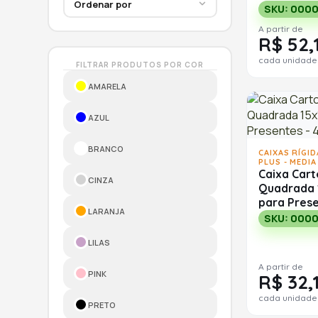
SKU: 000
A partir de
R$ 52,
cada unidade
FILTRAR PRODUTOS POR COR
AMARELA
AZUL
BRANCO
CAIXAS RÍGI
PLUS - MEDIA
Caixa Car
CINZA
Quadrada 
para Pres
LARANJA
SKU: 000
LILAS
A partir de
PINK
R$ 32,
cada unidade
PRETO