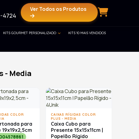
Ver Todos os Produtos
-4724
KITS GOURMET PERSONALIZADO
KITS 10 MAIS VENDIDOS
s - Media
GIDAS COLOR
CAIXAS RÍGIDAS COLOR
IA
PLUS - MEDIA
artonada para
Caixa Cubo para
e 19x19x2,5cm
Presente 15x15x11cm |
Papelão Rígido
004578861