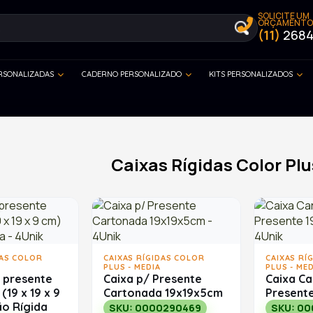
SOLICITE UM
ORÇAMENTO
(11)
2684
ERSONALIZADAS
CADERNO PERSONALIZADO
KITS PERSONALIZADOS
Caixas Rígidas Color Plu
DAS COLOR
CAIXAS RÍGIDAS COLOR
CAIXAS RÍ
PLUS - MEDIA
PLUS - MED
 presente
Caixa p/ Presente
Caixa C
(19 x 19 x 9
Cartonada 19x19x5cm
Present
ão Rígida
SKU: 0000290469
SKU: 00