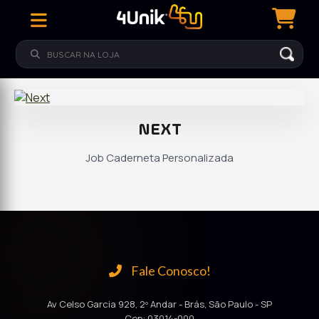
NEXT
Job Caderneta Personalizada
Fale Conosco!
Av Celso Garcia 928, 2º Andar - Brás, São Paulo - SP
Cep: 03014-000