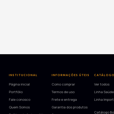
INSTITUCIONAL
INFORMAÇÕES ÚTEIS
CATÁLOG
Página inicial
Como comprar
Ver todos
Portfólio
Termos de uso
Linha Saúde
Fale conosco
Frete e entrega
Linha Impor
Quem Somos
Garantia dos produtos
—
Catálogo Bo