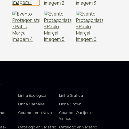
OS
Linha Ecológica
Linha Gráfica
Linha Carnaval
Linha Crown
tada
Gourmet Ano Novo
Gourmet Queijos e
Vinhos
as-
Catálogo Aniversário
Catálogo Aniversário