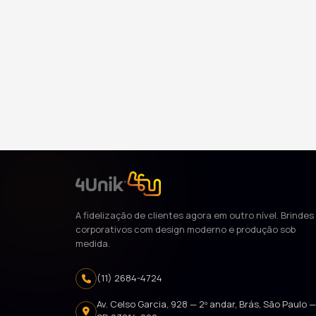
A fidelização de clientes agora em outro nível. Brindes
corporativos com design moderno e produção sob
medida.
(11) 2684-4724
Av. Celso Garcia, 928 — 2º andar, Brás, São Paulo 