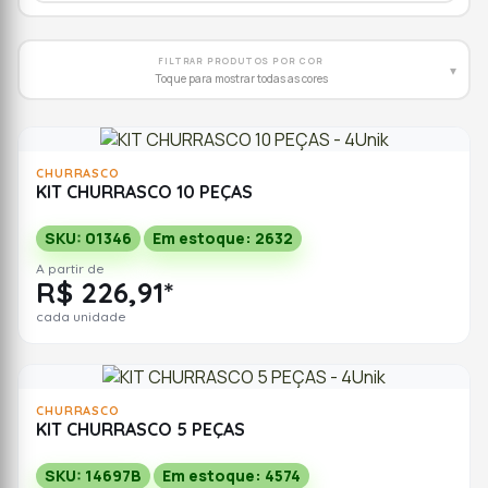
FILTRAR PRODUTOS POR COR
▾
Toque para mostrar todas as cores
CHURRASCO
KIT CHURRASCO 10 PEÇAS
SKU: 01346
Em estoque: 2632
A partir de
R$ 226,91*
cada unidade
CHURRASCO
KIT CHURRASCO 5 PEÇAS
SKU: 14697B
Em estoque: 4574