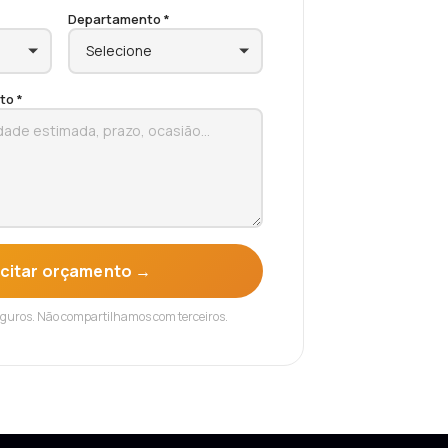
Departamento *
to *
icitar orçamento →
eguros. Não compartilhamos com terceiros.