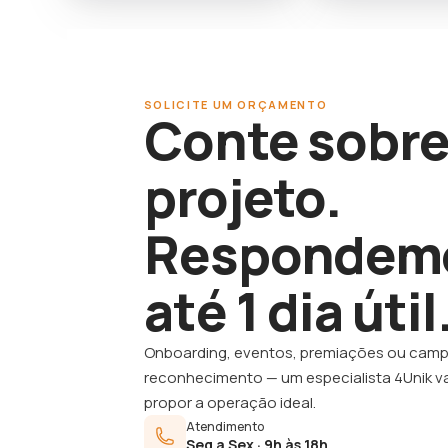
SOLICITE UM ORÇAMENTO
Conte sobre
projeto.
Respondem
até 1 dia útil
Onboarding, eventos, premiações ou cam
reconhecimento — um especialista 4Unik va
propor a operação ideal.
Atendimento
Seg a Sex · 9h às 18h