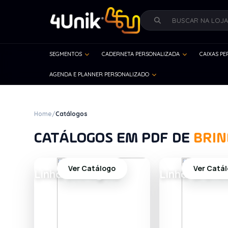
SEGMENTOS
CADERNETA PERSONALIZADA
CAIXAS P
AGENDA E PLANNER PERSONALIZADO
Home
/
Catálogos
CATÁLOGOS EM PDF DE
BRIN
Ver Catálogo
Ver Catá
Linha Ecológica
Linha Gráfic