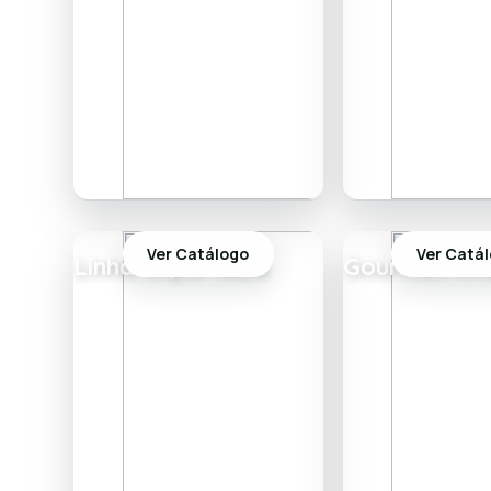
Ver Catálogo
Ver Catá
Linha Importada
Gourmet An