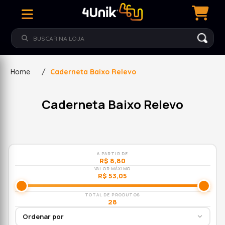
Home
/
Caderneta Baixo Relevo
Caderneta Baixo Relevo
A PARTIR DE
R$ 8,80
VALOR MÁXIMO
R$ 53,05
TOTAL DE PRODUTOS
28