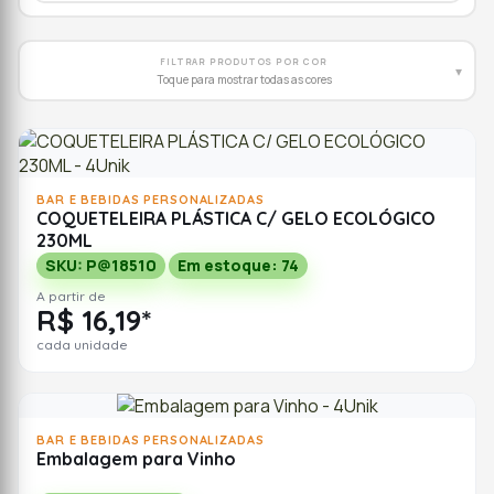
FILTRAR PRODUTOS POR COR
▾
Toque para mostrar todas as cores
BAR E BEBIDAS PERSONALIZADAS
COQUETELEIRA PLÁSTICA C/ GELO ECOLÓGICO
230ML
SKU: P@18510
Em estoque: 74
A partir de
R$ 16,19*
cada unidade
BAR E BEBIDAS PERSONALIZADAS
Embalagem para Vinho