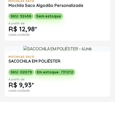
MOCHILAS SACO
Mochila Saco Algodão Personalizada
SKU: 92456
Sem estoque
A partir de
R$ 12,98*
cada unidade
MOCHILAS SACO
SACOCHILA EM POLIÉSTER
SKU: 02079
Em estoque: 731212
A partir de
R$ 9,93*
cada unidade