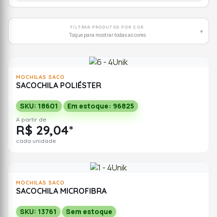
FILTRAR PRODUTOS POR COR
▾
Toque para mostrar todas as cores
MOCHILAS SACO
SACOCHILA POLIÉSTER
SKU: 18601
Em estoque: 96825
A partir de
R$ 29,04*
cada unidade
MOCHILAS SACO
SACOCHILA MICROFIBRA
SKU: 13761
Sem estoque