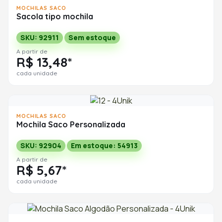
MOCHILAS SACO
Sacola tipo mochila
SKU: 92911
Sem estoque
A partir de
R$ 13,48*
cada unidade
MOCHILAS SACO
Mochila Saco Personalizada
SKU: 92904
Em estoque: 54913
A partir de
R$ 5,67*
cada unidade