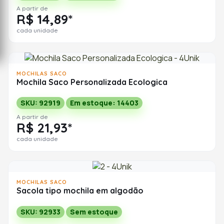
A partir de
R$ 14,89*
cada unidade
MOCHILAS SACO
Mochila Saco Personalizada Ecologica
SKU: 92919
Em estoque: 14403
A partir de
R$ 21,93*
cada unidade
MOCHILAS SACO
Sacola tipo mochila em algodão
SKU: 92933
Sem estoque