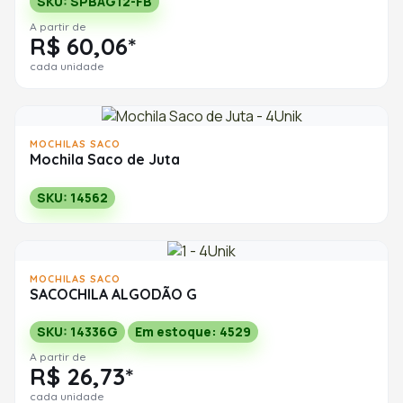
SKU: SPBAG12-FB
A partir de
R$ 60,06*
cada unidade
MOCHILAS SACO
Mochila Saco de Juta
SKU: 14562
MOCHILAS SACO
SACOCHILA ALGODÃO G
SKU: 14336G
Em estoque: 4529
A partir de
R$ 26,73*
cada unidade