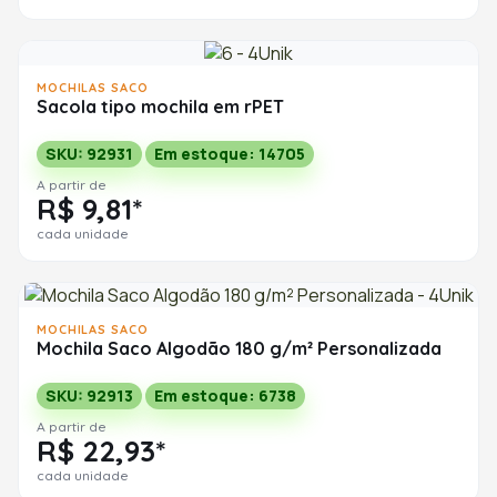
MOCHILAS SACO
Sacola tipo mochila em rPET
SKU: 92931
Em estoque: 14705
A partir de
R$ 9,81*
cada unidade
MOCHILAS SACO
Mochila Saco Algodão 180 g/m² Personalizada
SKU: 92913
Em estoque: 6738
A partir de
R$ 22,93*
cada unidade