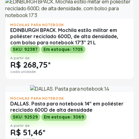
MOCHILAS PARA NOTEBOOK
EDINBURGH BPACK. Mochila estilo militar em
poliéster reciclado 600D, de alta densidade,
com bolso para notebook 17'3" 21 L
SKU: 92387
Em estoque: 1705
A partir de
R$ 268,75*
cada unidade
MOCHILAS PARA NOTEBOOK
DALLAS. Pasta para notebook 14" em poliéster
reciclado 600D de alta densidade
SKU: 92529
Em estoque: 3069
A partir de
R$ 51,46*