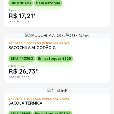
SKU: 98423
Sem estoque
A partir de
R$ 17,21*
cada unidade
SACOLAS E ECOBAGS PERSONALIZADAS
SACOCHILA ALGODÃO G
SKU: 14336G
Em estoque: 4529
A partir de
R$ 26,73*
cada unidade
SACOLAS E ECOBAGS PERSONALIZADAS
SACOLA TÉRMICA
SKU: 18595
Em estoque: 30324