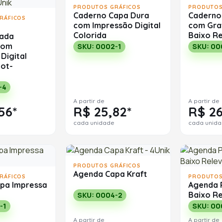
PRODUTOS GRÁFICOS
PRODUTOS
Caderno Capa Dura
Caderno
RÁFICOS
com Impressão Digital
com Gra
Colorida
Baixo R
zada
Com
SKU: 0002-1
SKU: 00
Digital
Hot-
-4
A partir de
A partir de
56*
R$ 25,82*
R$ 26
cada unidade
cada unid
PRODUTOS GRÁFICOS
Agenda Capa Kraft
RÁFICOS
PRODUTOS
pa Impressa
Agenda 
Baixo R
SKU: 0004-2
-1
SKU: 00
A partir de
A partir de