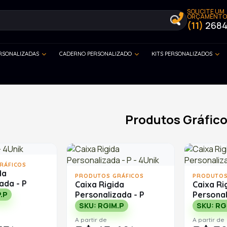
SOLICITE UM
ORÇAMENTO
(11)
2684
ERSONALIZADAS
CADERNO PERSONALIZADO
KITS PERSONALIZADOS
Produtos Gráfic
RÁFICOS
da
PRODUTOS GRÁFICOS
PRODUTOS
ada - P
Caixa Rigida
Caixa Ri
Personalizada - P
Personal
.P
SKU: RGIM.P
SKU: RG
A partir de
A partir de