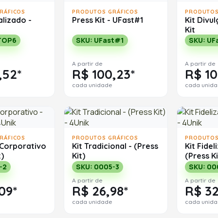
RÁFICOS
PRODUTOS GRÁFICOS
PRODUTOS
alizado -
Press Kit - UFast#1
Kit Divu
Kit
TOP6
SKU: UFast#1
SKU: UF
A partir de
A partir de
,52*
R$ 100,23*
R$ 10
cada unidade
cada unid
RÁFICOS
PRODUTOS GRÁFICOS
PRODUTOS
 Corporativo
Kit Tradicional - (Press
Kit Fidel
t)
Kit)
(Press Ki
-2
SKU: 0005-3
SKU: 00
A partir de
A partir de
09*
R$ 26,98*
R$ 32
cada unidade
cada unid