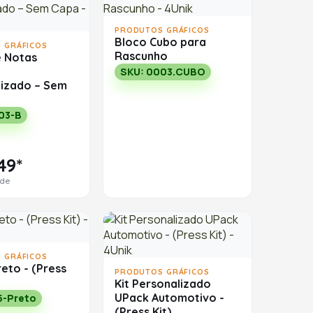
PRODUTOS GRÁFICOS
Bloco Cubo para
 GRÁFICOS
Rascunho
e Notas
SKU: 0003.CUBO
lizado – Sem
03-B
49*
ade
 GRÁFICOS
eto - (Press
PRODUTOS GRÁFICOS
Kit Personalizado
UPack Automotivo -
5-Preto
(Press Kit)