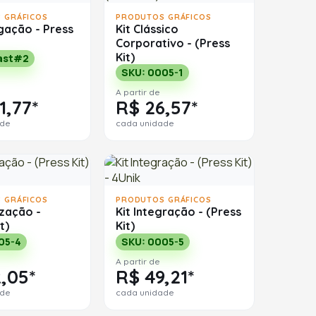
 GRÁFICOS
PRODUTOS GRÁFICOS
lgação - Press
Kit Clássico
Corporativo - (Press
Kit)
ast#2
SKU: 0005-1
A partir de
1,77*
R$ 26,57*
ade
cada unidade
 GRÁFICOS
PRODUTOS GRÁFICOS
ização -
Kit Integração - (Press
t)
Kit)
05-4
SKU: 0005-5
A partir de
,05*
R$ 49,21*
ade
cada unidade