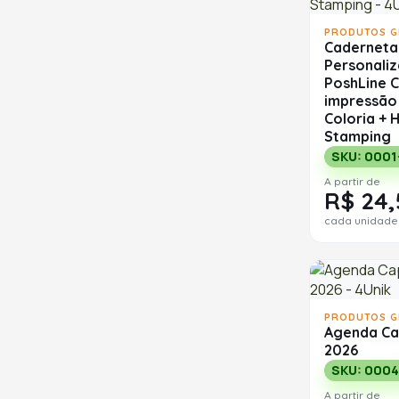
PRODUTOS G
Caderneta
Personali
PoshLine 
impressão 
Coloria + 
Stamping
SKU: 0001
A partir de
R$ 24,
cada unidade
PRODUTOS G
Agenda Ca
2026
SKU: 0004
A partir de