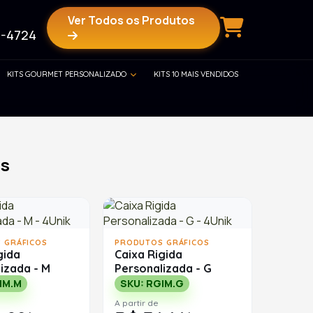
Ver Todos os Produtos
-4724
KITS GOURMET PERSONALIZADO
KITS 10 MAIS VENDIDOS
os
 GRÁFICOS
PRODUTOS GRÁFICOS
gida
Caixa Rigida
izada - M
Personalizada - G
IM.M
SKU: RGIM.G
A partir de