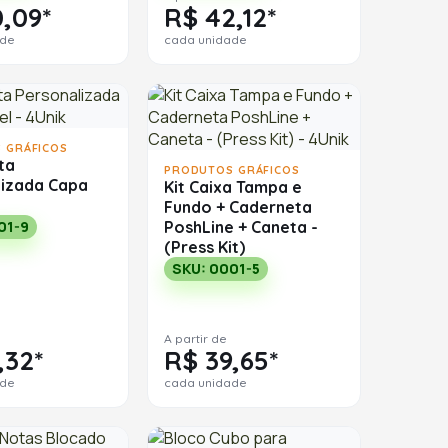
,09*
R$ 42,12*
ade
cada unidade
 GRÁFICOS
ta
PRODUTOS GRÁFICOS
lizada Capa
Kit Caixa Tampa e
Fundo + Caderneta
PoshLine + Caneta -
01-9
(Press Kit)
SKU: 0001-5
A partir de
,32*
R$ 39,65*
ade
cada unidade