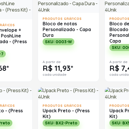
PRODUTOS GRÁFICOS
PRODUTOS
Bloco de notas
Bloco d
RÁFICOS
Personalizado - Capa
Blocado
Envelope +
Dura
Persona
 PoshLine
Capa
ada - (Press
SKU: 0003-W
SKU: 00
-7
A partir de
A partir de
68*
R$ 11,93*
R$ 7,
cada unidade
cada unid
RÁFICOS
PRODUTOS GRÁFICOS
PRODUTOS
o - (Press
Upack Preto - (Press
Upack Pr
Kit)
Kit)
Preto
SKU: BX2-Preto
SKU: BX