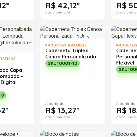
12*
R$ 42,12*
R$ 50
cada unidade
cada unid
PRODUTOS GRÁFICOS
PRODUTOS
Caderneta Triplex
Caderne
Canoa Personalizada
Persona
RÁFICOS
Flexível
SKU: 0001-10
SKU: 00
zada Capa
 Lombada -
Digital
-8
A partir de
A partir de
32*
R$ 13,27*
R$ 18
cada unidade
cada unid