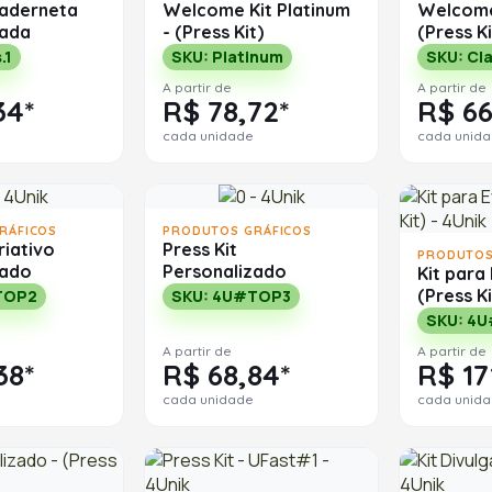
Caderneta
Welcome Kit Platinum
Welcome 
zada
- (Press Kit)
(Press Ki
.1
SKU: Platinum
SKU: Cla
A partir de
A partir de
34*
R$ 78,72*
R$ 66
cada unidade
cada unid
RÁFICOS
PRODUTOS GRÁFICOS
riativo
Press Kit
PRODUTOS
zado
Personalizado
Kit para
(Press Ki
TOP2
SKU: 4U#TOP3
SKU: 4
A partir de
A partir de
38*
R$ 68,84*
R$ 17
cada unidade
cada unid