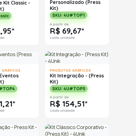
Personalizado (Press
Kit Classic -
Kit)
t)
SKU: 4U#TOP1
ssic
A partir de
,95*
R$ 69,67*
ade
cada unidade
 GRÁFICOS
PRODUTOS GRÁFICOS
 Eventos
Kit Integração - (Press
t)
Kit)
U#TOP4
SKU: 4U#TOP5
A partir de
1,21*
R$ 154,51*
ade
cada unidade