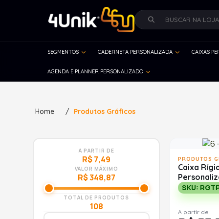
SEGMENTOS
CADERNETA PERSONALIZADA
CAIXAS P
AGENDA E PLANNER PERSONALIZADO
Home
/
Produtos Gráficos
A PARTIR DE
R$ 7,49
PRODUTOS G
Caixa Rígi
VALOR MÁXIMO
Personaliz
R$ 348,87
SKU: RGTP
TOTAL DE PRODUTOS
108
A partir de