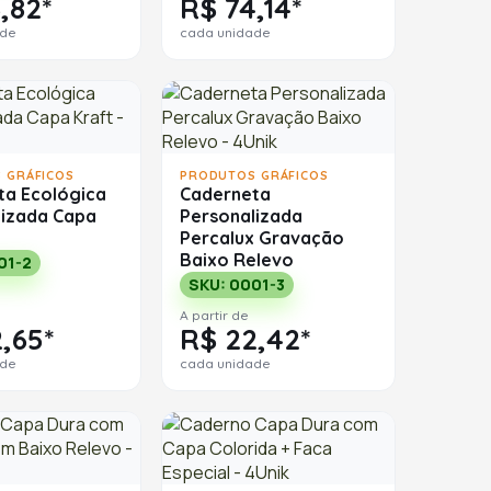
,82*
R$ 74,14*
ade
cada unidade
 GRÁFICOS
PRODUTOS GRÁFICOS
ta Ecológica
Caderneta
lizada Capa
Personalizada
Percalux Gravação
Baixo Relevo
01-2
SKU: 0001-3
A partir de
,65*
R$ 22,42*
ade
cada unidade