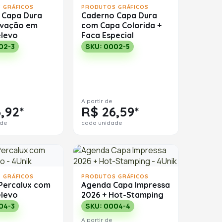
 GRÁFICOS
PRODUTOS GRÁFICOS
 Capa Dura
Caderno Capa Dura
vação em
com Capa Colorida +
elevo
Faca Especial
02-3
SKU: 0002-5
A partir de
,92*
R$ 26,59*
ade
cada unidade
 GRÁFICOS
PRODUTOS GRÁFICOS
Percalux com
Agenda Capa Impressa
elevo
2026 + Hot-Stamping
04-3
SKU: 0004-4
A partir de