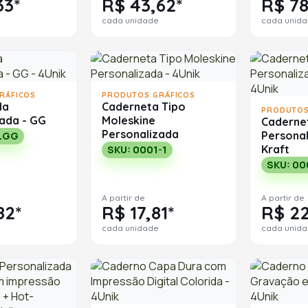
33*
R$ 43,62*
R$ 78
cada unidade
cada unid
RÁFICOS
PRODUTOS GRÁFICOS
da
Caderneta Tipo
PRODUTOS
zada - GG
Moleskine
Caderne
Personalizada
Persona
M.GG
Kraft
SKU: 0001-1
SKU: 00
A partir de
A partir de
82*
R$ 17,81*
R$ 22
cada unidade
cada unid