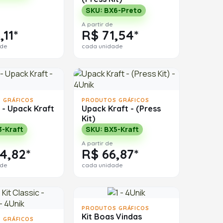
SKU: BX6-Preto
A partir de
,11*
R$ 71,54*
ade
cada unidade
 GRÁFICOS
PRODUTOS GRÁFICOS
t - Upack Kraft
Upack Kraft - (Press
Kit)
3-Kraft
SKU: BX5-Kraft
A partir de
4,82*
R$ 66,87*
ade
cada unidade
PRODUTOS GRÁFICOS
Kit Boas Vindas
 GRÁFICOS