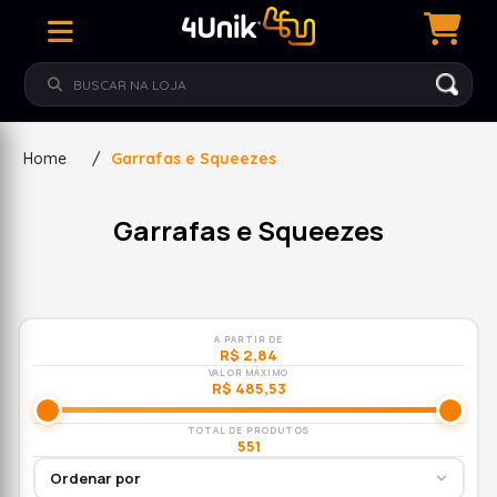
Home
/
Garrafas e Squeezes
Garrafas e Squeezes
A PARTIR DE
R$ 2,84
VALOR MÁXIMO
R$ 485,53
TOTAL DE PRODUTOS
551