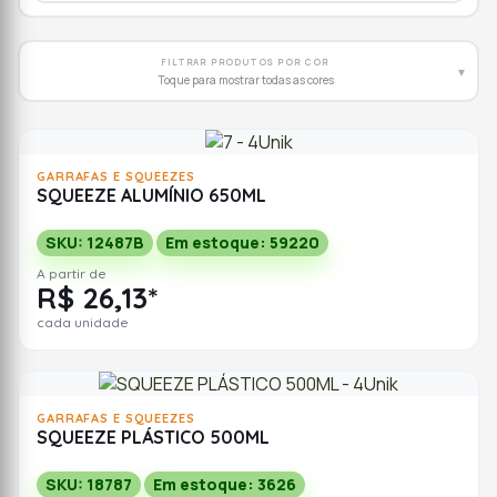
FILTRAR PRODUTOS POR COR
▾
Toque para mostrar todas as cores
GARRAFAS E SQUEEZES
SQUEEZE ALUMÍNIO 650ML
SKU: 12487B
Em estoque: 59220
A partir de
R$ 26,13*
cada unidade
GARRAFAS E SQUEEZES
SQUEEZE PLÁSTICO 500ML
SKU: 18787
Em estoque: 3626