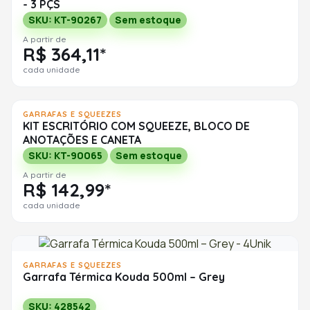
- 3 PÇS
SKU: KT-90267
Sem estoque
A partir de
R$ 364,11*
cada unidade
GARRAFAS E SQUEEZES
KIT ESCRITÓRIO COM SQUEEZE, BLOCO DE
ANOTAÇÕES E CANETA
SKU: KT-90065
Sem estoque
A partir de
R$ 142,99*
cada unidade
GARRAFAS E SQUEEZES
Garrafa Térmica Kouda 500ml – Grey
SKU: 428542