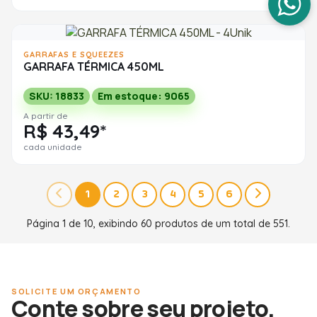
GARRAFAS E SQUEEZES
GARRAFA TÉRMICA 450ML
SKU: 18833
Em estoque: 9065
A partir de
R$ 43,49*
cada unidade
1
2
3
4
5
6
Página 1 de 10, exibindo 60 produtos de um total de 551.
SOLICITE UM ORÇAMENTO
Conte sobre seu projeto.