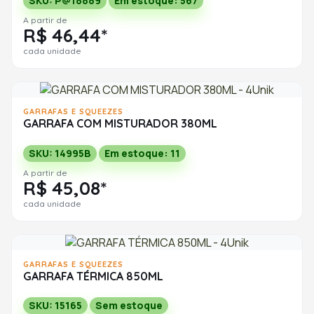
SKU: P@18889
Em estoque: 567
A partir de
R$ 46,44*
cada unidade
GARRAFAS E SQUEEZES
GARRAFA COM MISTURADOR 380ML
SKU: 14995B
Em estoque: 11
A partir de
R$ 45,08*
cada unidade
GARRAFAS E SQUEEZES
GARRAFA TÉRMICA 850ML
SKU: 15165
Sem estoque