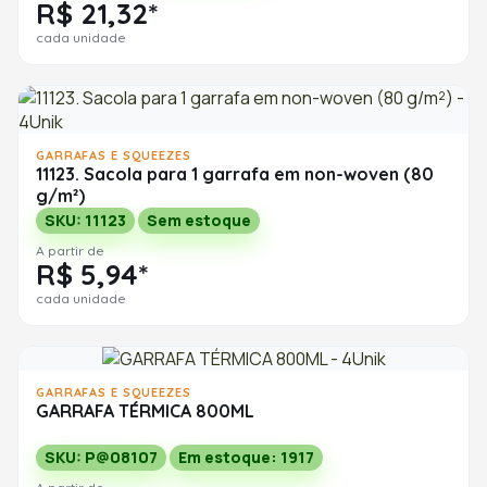
R$ 21,32*
cada unidade
GARRAFAS E SQUEEZES
11123. Sacola para 1 garrafa em non-woven (80
g/m²)
SKU: 11123
Sem estoque
A partir de
R$ 5,94*
cada unidade
GARRAFAS E SQUEEZES
GARRAFA TÉRMICA 800ML
SKU: P@08107
Em estoque: 1917