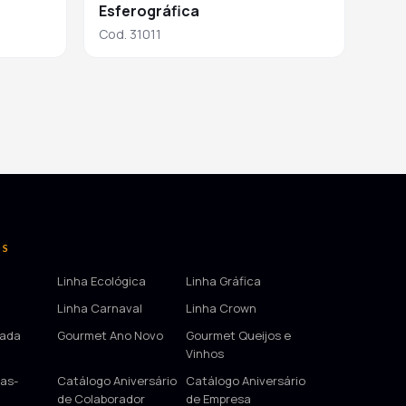
Esferográfica
Cod. 31011
OS
Linha Ecológica
Linha Gráfica
Linha Carnaval
Linha Crown
tada
Gourmet Ano Novo
Gourmet Queijos e
Vinhos
as-
Catálogo Aniversário
Catálogo Aniversário
de Colaborador
de Empresa