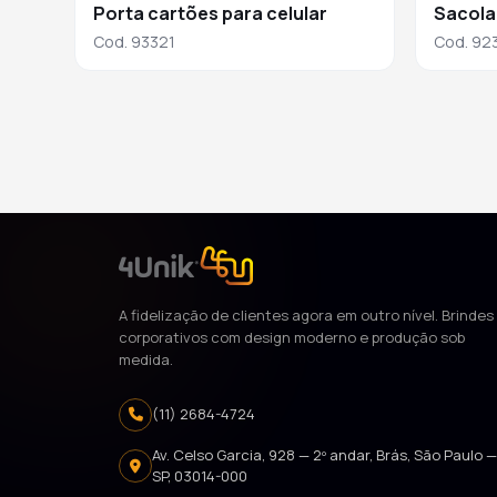
Porta cartões para celular
Sacola
Cod. 93321
Cod. 92
A fidelização de clientes agora em outro nível. Brindes
corporativos com design moderno e produção sob
medida.
(11) 2684-4724
Av. Celso Garcia, 928 — 2º andar, Brás, São Paulo 
SP, 03014-000