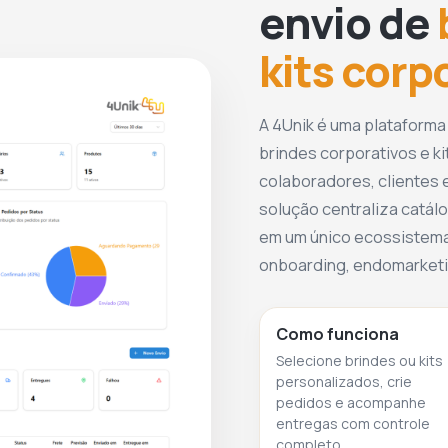
envio de
kits corp
A 4Unik é uma plataforma
brindes corporativos e ki
colaboradores, clientes e
solução centraliza catálo
em um único ecossistema
onboarding, endomarketin
Como funciona
Selecione brindes ou kits
personalizados, crie
pedidos e acompanhe
entregas com controle
completo.