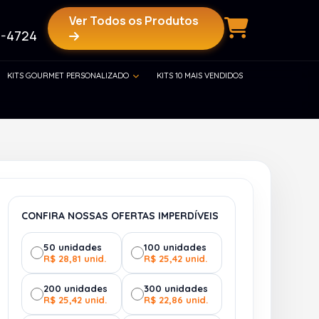
Ver Todos os Produtos
-4724
KITS GOURMET PERSONALIZADO
KITS 10 MAIS VENDIDOS
CONFIRA NOSSAS OFERTAS IMPERDÍVEIS
50 unidades
100 unidades
R$ 28,81 unid.
R$ 25,42 unid.
200 unidades
300 unidades
R$ 25,42 unid.
R$ 22,86 unid.