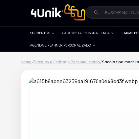
SEGMENTOS
CADERNETA PERSONALIZADA
CAIXAS P
AGENDA E PLANNER PERSONALIZADO
Home
/
Sacolas e Ecobags Personalizadas
/
Sacola tipo mochil