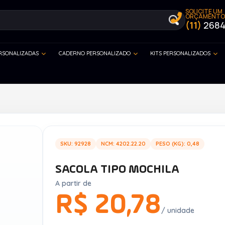
SOLICITE UM
ORÇAMENTO
(11)
2684
ERSONALIZADAS
CADERNO PERSONALIZADO
KITS PERSONALIZADOS
a
SKU: 92928
NCM: 4202.22.20
PESO (KG): 0,48
SACOLA TIPO MOCHILA
A partir de
R$ 20,78
/ unidade