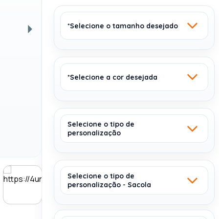
*Selecione o tamanho desejado
Próxima
*Selecione a cor desejada
37 X 41 CM
Selecione o tipo de
personalização
AZUL 104
PRETO 103
Sem estoque
1
Selecione o tipo de
personalização - Sacola
TRANSFER