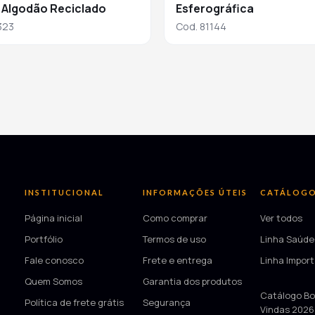
 Algodão Reciclado
Esferográfica
323
Cod. 81144
INSTITUCIONAL
INFORMAÇÕES ÚTEIS
CATÁLOG
Página inicial
Como comprar
Ver todos
Portfólio
Termos de uso
Linha Saúde
Fale conosco
Frete e entrega
Linha Impor
Quem Somos
Garantia dos produtos
—
Catálogo Bo
Política de frete grátis
Segurança
Vindas 2026