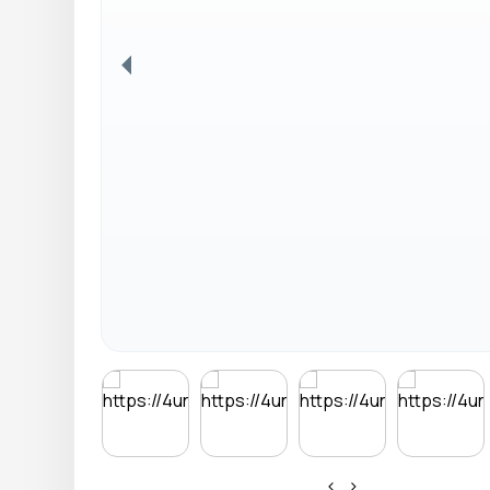
Anterior
‹
›