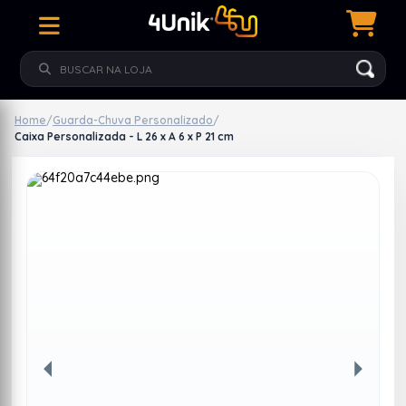
Home
/
Guarda-Chuva Personalizado
/
Caixa Personalizada - L 26 x A 6 x P 21 cm
Anterior
Próxim