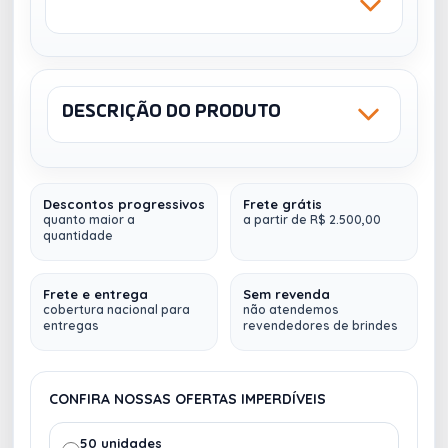
DESCRIÇÃO DO PRODUTO
Sku: CX-P05
NENHUM
Descontos progressivos
Frete grátis
Caixa Personalizada Couchê 250g + Onda E
quanto maior a
a partir de R$ 2.500,00
quantidade
Dimensão:
26cm (largura) x 6cm (altura) x
Frete e entrega
Sem revenda
21cm (profundidade)
cobertura nacional para
não atendemos
Impressão Digital:
Externa
entregas
revendedores de brindes
Cor:
4x0
Papel:
Couché 250g + Onda E
CONFIRA NOSSAS OFERTAS IMPERDÍVEIS
Acabamento:
corte-vinco
Enobrecimento:
Laminação Brilho Externa
50 unidades