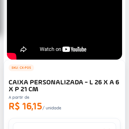
SKU: CX-P05
CAIXA PERSONALIZADA - L 26 X A 6
X P 21 CM
A partir de
R$ 16,15
/ unidade