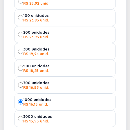
Auxiliares:
Acoplagem em Onda E
R$ 25,92 unid.
100 unidades
R$ 23,93 unid.
Personalização de acordo com a identidade visual
da Marca.
200 unidades
R$ 23,93 unid.
Imagens Meramente Ilustrativas.
300 unidades
R$ 19,94 unid.
Observação: venda somente da Caixa
500 unidades
Personalizada neste anúncio. Conheça outros
R$ 18,25 unid.
modelos de
Caixa Personalizada Aqui.
700 unidades
Na 4Unik, você compra, armazena e distribui tudo
R$ 16,55 unid.
de forma unificada sem burocracia!
1000 unidades
R$ 16,15 unid.
3000 unidades
R$ 15,95 unid.