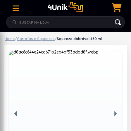
Home
/
Garrafas e Squeezes
/
Squeeze dobrável 460 ml
Anterior
Próxim