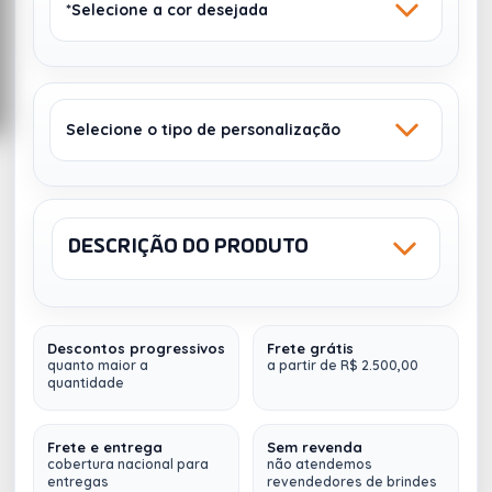
*Selecione a cor desejada
Selecione o tipo de personalização
DOURADO
CROMADO
SATINADO 137
SATINADO 127
Sem estoque
Sem estoque
DESCRIÇÃO DO PRODUTO
Sku: 94690
NCM: 3924.90.00
SILK SCREEN
SILK SCREEN
Descontos progressivos
Frete grátis
Squeeze dobrável
(11 x 21,8 x 6,4 cm) com
quanto maior a
a partir de R$ 2.500,00
quantidade
mosquetão e tampa, com capacidade até 460 ml,
disponível em cores metalizadas.
Frete e entrega
Sem revenda
cobertura nacional para
não atendemos
Fazemos
múltiplos envios (
para qualquer lugar do
entregas
revendedores de brindes