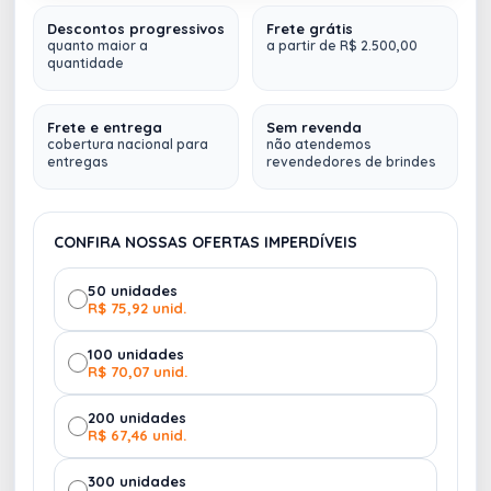
Descontos progressivos
Frete grátis
Garrafa Térmica Inox 500ml
Tampa plástica com
quanto maior a
a partir de R$ 2.500,00
quantidade
alça para transporte e botão de acionamento
PRETO
(basta um clique para abrir ou fechar).
2697
Frete e entrega
Sem revenda
cobertura nacional para
não atendemos
Altura :
27 cm
entregas
revendedores de brindes
Largura :
7,5 cm
Circunferência :
23 cm
Medidas aproximadas para gravação (CxL):
14
CONFIRA NOSSAS OFERTAS IMPERDÍVEIS
cm x 7 cm
Peso aproximado (g):
310
50 unidades
R$ 75,92 unid.
Fazemos
múltiplos envios (
para qualquer lugar do
100 unidades
Brasil
)
R$ 70,07 unid.
200 unidades
R$ 67,46 unid.
300 unidades