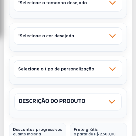
*Selecione o tamanho desejado
*Selecione a cor desejada
26,7 X 7,1 CM
Selecione o tipo de personalização
INOX
AZUL
Sem estoque
Sem estoque
DESCRIÇÃO DO PRODUTO
Sku: 14604F
NCM: 96170010
LASER
Descontos progressivos
Frete grátis
Garrafa Térmica Inox 500ml
com acabamento
quanto maior a
a partir de R$ 2.500,00