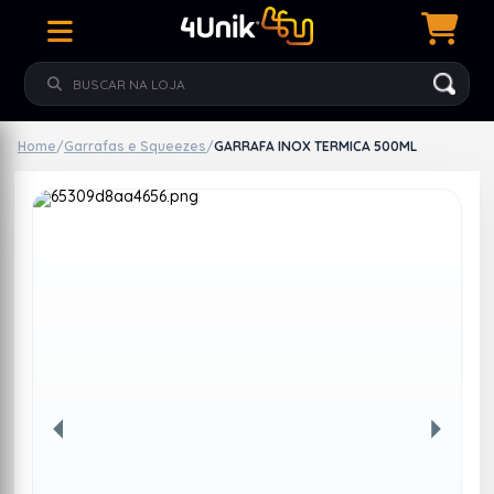
Home
/
Garrafas e Squeezes
/
GARRAFA INOX TERMICA 500ML
Anterior
Próxim