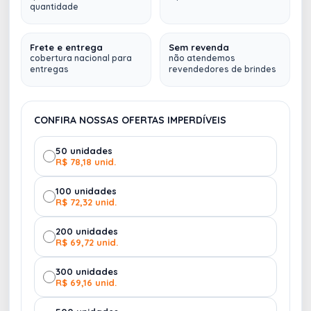
quantidade
brilhante. Contém tampa de vedação rosqueável
PRETO
VERMELHO
com detalhe externo em relevo.
Sem estoque
Sem estoque
Frete e entrega
Sem revenda
cobertura nacional para
não atendemos
Material: Inox
entregas
revendedores de brindes
Altura: 26,7 cm
Diâmetro: 7,1 cm
Medidas para gravação (A x L): 5 cm x 13 cm
CONFIRA NOSSAS OFERTAS IMPERDÍVEIS
Peso: 294 g
BRANCO
50 unidades
Sem estoque
Fazemos
múltiplos envios (
para qualquer lugar do
R$ 78,18 unid.
Brasil
)
100 unidades
R$ 72,32 unid.
200 unidades
R$ 69,72 unid.
300 unidades
R$ 69,16 unid.