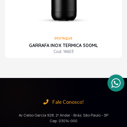
DESTAQUE
GARRAFA INOX TERMICA 500ML
Cod. 14603
Fale Conosco!
Av Celso Garcia 928, 2º Andar - Brás, São Paulo - SP
Cep: 03014-000