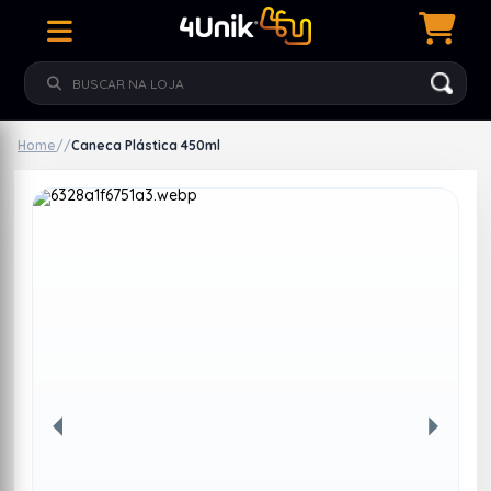
Home
/
/
Caneca Plástica 450ml
Anterior
Próxim