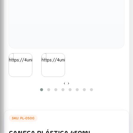
‹
›
SKU: PL-0500