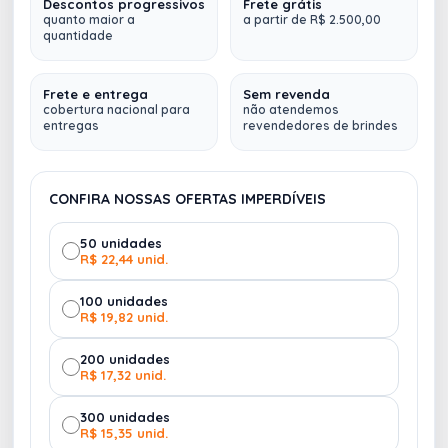
Descontos progressivos
Frete grátis
Caneca acrílica de 450 mls
, material atoxico,
quanto maior a
a partir de R$ 2.500,00
quantidade
todas as cores.
AMARELO
AZUL
Quant. Mínima:
100 unidades
Frete e entrega
Sem revenda
cobertura nacional para
não atendemos
entregas
revendedores de brindes
Dimensões:
12,6 x 10,3cm
Diâmetro:
24,5cm
Medidas gravação (CxD):
11 cm x 6 cm
CONFIRA NOSSAS OFERTAS IMPERDÍVEIS
Peso (g):
89
ROSA
ROXO
50 unidades
Fazemos
múltiplos envios (
para qualquer lugar do
R$ 22,44 unid.
Brasil
)
100 unidades
R$ 19,82 unid.
200 unidades
R$ 17,32 unid.
MARROM
300 unidades
R$ 15,35 unid.