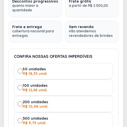
Descontos progressivos
Frete grátis
Copo fibra de arroz com capacidade de 550ml.
quanto maior a
a partir de R$ 2.500,00
quantidade
Feito em polipropileno atóxico, o copo possui
ROSA
VERDE
tampa rosqueável com bocal.
3587
3591
Frete e entrega
Sem revenda
cobertura nacional para
não atendemos
entregas
revendedores de brindes
CONFIRA NOSSAS OFERTAS IMPERDÍVEIS
50 unidades
R$ 18,33 unid.
100 unidades
R$ 12,48 unid.
200 unidades
R$ 10,98 unid.
300 unidades
R$ 9,79 unid.