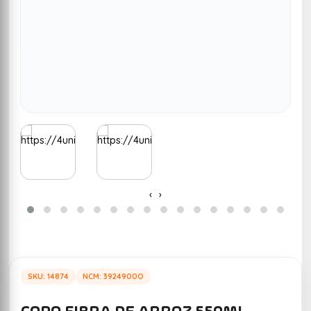
‹
›
SKU: 14874
NCM: 3924900O