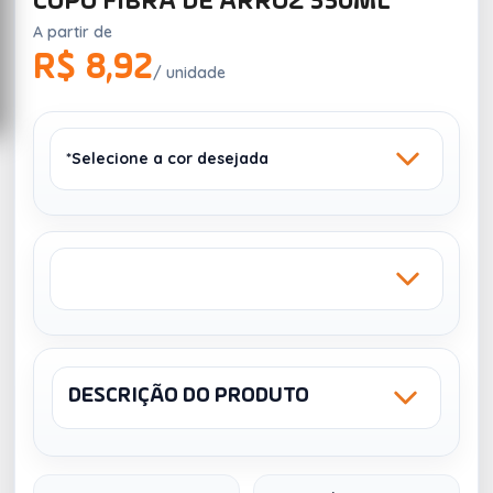
COPO FIBRA DE ARROZ 550ML
A partir de
R$ 8,92
/ unidade
*Selecione a cor desejada
AZUL
BEGE
4989
25197
DESCRIÇÃO DO PRODUTO
Sku: 14874
NCM: 3924900o
TRANSFER
SILK 1 COR