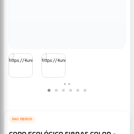
‹
›
SKU: EB1300