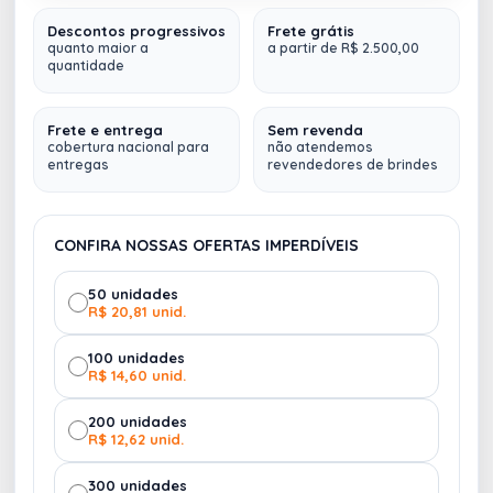
Descontos progressivos
Frete grátis
Copo Ecológico produzido
em Plástico Verde
quanto maior a
a partir de R$ 2.500,00
quantidade
(composto com 50% de fibras naturais e 50%
AZUL
BRANCO
resina virgem)
, atóxico, resistente à micro-ondas e
máquina de lavar, capacidade de 360ml.
Frete e entrega
Sem revenda
cobertura nacional para
não atendemos
Disponível nas cores:
BRANCO, VERDE, AZUL,
entregas
revendedores de brindes
VERMELHO E AMARELO.
Gravação:
Silk 1 cor
Produto 100% nacional.
CONFIRA NOSSAS OFERTAS IMPERDÍVEIS
VERDE
50 unidades
R$ 20,81 unid.
100 unidades
R$ 14,60 unid.
200 unidades
R$ 12,62 unid.
300 unidades