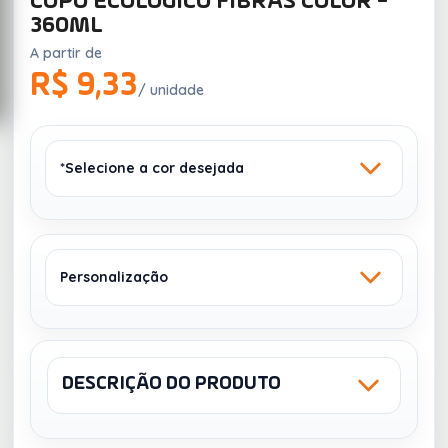
COPO ECOLÓGICO FIBRAS COLOR -
360ML
A partir de
R$ 9,33
/ unidade
*Selecione a cor desejada
Personalização
AMARELO
VERMELHO
DESCRIÇÃO DO PRODUTO
Sku: EB1300
1 COR (2 LADOS)
1 COR (1 LADO)