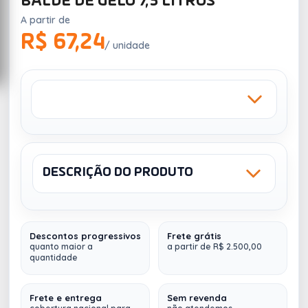
BALDE DE GELO 7,5 LITROS
A partir de
R$ 67,24
/ unidade
DESCRIÇÃO DO PRODUTO
Sku: LB30004
SILK 1 COR
Descontos progressivos
Frete grátis
Balde de Gelo 7,5
quanto maior a
a partir de R$ 2.500,00
quantidade
O balde de gelo Pratic é uma ótima opção para
servir na temperatura ideal bebidas em latas e
garrafas como de espumantes, vinhos, whisky
Frete e entrega
Sem revenda