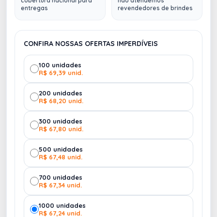
cobertura nacional para
não atendemos
dentre outros.
entregas
revendedores de brindes
CONFIRA NOSSAS OFERTAS IMPERDÍVEIS
100 unidades
R$ 69,39 unid.
200 unidades
R$ 68,20 unid.
300 unidades
R$ 67,80 unid.
500 unidades
R$ 67,48 unid.
700 unidades
R$ 67,34 unid.
1000 unidades
R$ 67,24 unid.