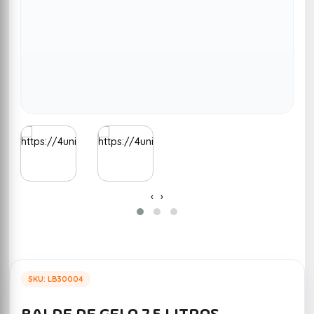
‹
›
SKU: LB30004