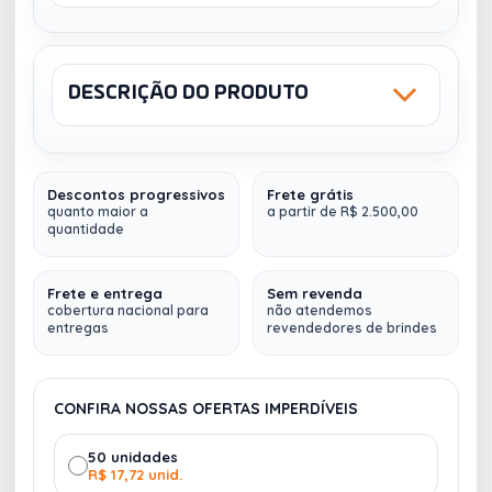
BRANCO
PRETO
Sem estoque
Sem estoque
DESCRIÇÃO DO PRODUTO
Sku: 13589
NCM: 96081000
LASER
Descontos progressivos
Frete grátis
Caneta metálica
com suporte para celular,
quanto maior a
a partir de R$ 2.500,00
quantidade
ponteira touch screen e limpador de tela. Carga
LARANJA
AZUL
esferográfica azul e acionamento por clique.
Sem estoque
Sem estoque
Frete e entrega
Sem revenda
cobertura nacional para
não atendemos
Medidas aproximadas para gravação (CxL):
4 cm
entregas
revendedores de brindes
x 0,7 cm
Tamanho total aproximado (CxL):
14,7 cm x 1,5 cm
Peso aproximado (g):
15
CONFIRA NOSSAS OFERTAS IMPERDÍVEIS
Fazemos
múltiplos envios (
para qualquer lugar do
VERMELHO
PRATA
50 unidades
Sem estoque
Sem estoque
Brasil
)
R$ 17,72 unid.