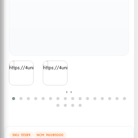
‹
›
SKU: 13589
NCM: 96081000