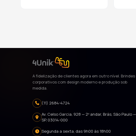
A fidelização de clientes agora em outro nível. Brindes
corporativos com design moderno e produção sob
medida.
(11) 2684-4724
Av. Celso Garcia, 928 — 2º andar, Brás, São Paulo 
SP, 03014-000
Segunda a sexta, das 9h00 às 18h00