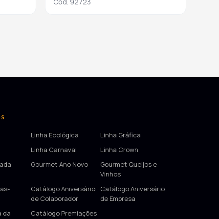
Cod. 92723
OS
Linha Ecológica
Linha Gráfica
Linha Carnaval
Linha Crown
tada
Gourmet Ano Novo
Gourmet Queijos e
Vinhos
as-
Catálogo Aniversário
Catálogo Aniversário
de Colaborador
de Empresa
a da
Catálogo Premiações