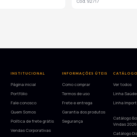
Cod. 92717
INSTITUCIONAL
INFORMAÇÕES ÚTEIS
CATÁLOG
Página inicial
Como comprar
Ver todos
Portfólio
Termos de uso
Linha Saúde
Fale conosco
Frete e entrega
Linha Impor
Quem Somos
Garantia dos produtos
—
Catálogo Bo
Política de frete grátis
Segurança
Vindas 2026
Vendas Corporativas
Catálogo Di