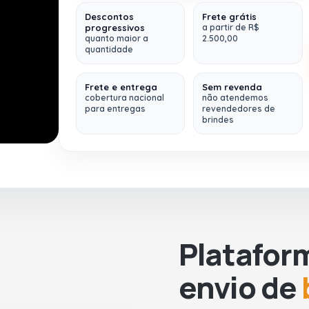
SILK SCREEN
SILK SCREEN
TÊXTIL - FRENTE -
TÊXTIL - FRENTE -
Descontos
Frete grátis
CORES: 4 - 16 X 20
CORES: 1 - 16 X 20
progressivos
a partir de R$
Sacola. Non-woven
: 80 g/m². Termo-
quanto maior a
2.500,00
selado.
quantidade
AZUL 104
VERMELHO 105
Sem estoque
Sem estoque
Tamanho:
27 x 35 cm
Frete e entrega
Sem revenda
cobertura nacional
não atendemos
para entregas
revendedores de
Fazemos
múltiplos envios (
para
brindes
qualquer lugar do Brasil
)
TRANSFER -
TRANSFER -
FRENTE - CORES: 1
FRENTE - CORES:
- 20 X 20
4 - 20 X 20
BRANCO 106
AMARELO 108
38
1
Platafor
envio de