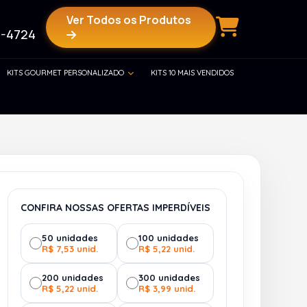
Ver Todos os Produtos
-4724
KITS GOURMET PERSONALIZADO
KITS 10 MAIS VENDIDOS
CONFIRA NOSSAS OFERTAS IMPERDÍVEIS
50 unidades
100 unidades
R$ 7,53 unid.
R$ 5,22 unid.
200 unidades
300 unidades
R$ 5,22 unid.
R$ 3,99 unid.