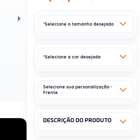
*Selecione o tamanho desejado
Próxima
*Selecione a cor desejada
27 X 35 CM
Selecione sua personalização -
Frente
PRETO 103
ROSA 102
Sem estoque
Sem estoque
DESCRIÇÃO DO PRODUTO
Sku: 92854
NCM: 4202.92.00
Peso (Kg): 0,69