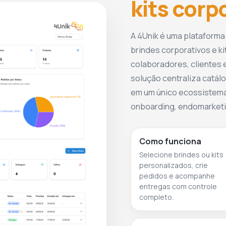
kits corp
AZUL ROYAL 114
VERDE CLARO 119
Sem estoque
Sem estoque
A 4Unik é uma plataforma
brindes corporativos e ki
colaboradores, clientes e
solução centraliza catálo
em um único ecossistema
AZUL CLARO 124
BEGE 131
onboarding, endomarketin
Sem estoque
Sem estoque
Como funciona
Selecione brindes ou kits
personalizados, crie
pedidos e acompanhe
entregas com controle
121
completo.
Sem estoque