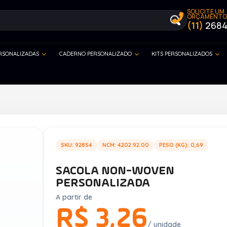
SOLICITE UM
ORÇAMENTO
(11)
2684
ERSONALIZADAS
CADERNO PERSONALIZADO
KITS PERSONALIZADOS
SKU: 92854
NCM: 4202.92.00
PESO (KG): 0,69
SACOLA NON-WOVEN
PERSONALIZADA
A partir de
R$ 3,26
/ unidade