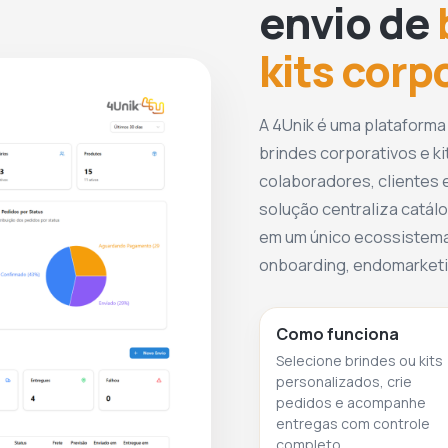
envio de
kits corp
A 4Unik é uma plataforma
brindes corporativos e ki
colaboradores, clientes e
solução centraliza catálo
em um único ecossistema
onboarding, endomarketin
Como funciona
Selecione brindes ou kits
personalizados, crie
pedidos e acompanhe
entregas com controle
completo.