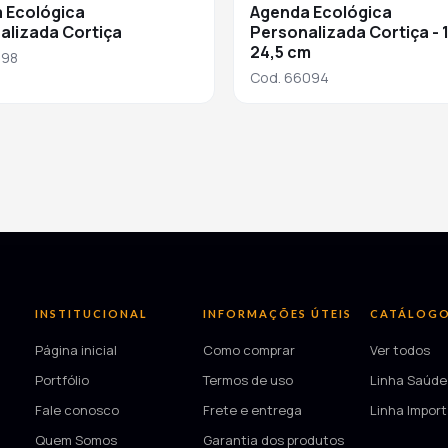
 Ecológica
Agenda Ecológica
alizada Cortiça
Personalizada Cortiça - 1
24,5 cm
198
Cod. 66094
INSTITUCIONAL
INFORMAÇÕES ÚTEIS
CATÁLOG
Página inicial
Como comprar
Ver todos
Portfólio
Termos de uso
Linha Saúde
Fale conosco
Frete e entrega
Linha Impor
Quem Somos
Garantia dos produtos