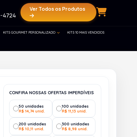
Ver Todos os Produtos
-4724
KITS GOURMET PERSONALIZADO
KITS 10 MAIS VENDIDOS
CONFIRA NOSSAS OFERTAS IMPERDÍVEIS
50 unidades
100 unidades
R$ 14,74 unid.
R$ 11,13 unid.
200 unidades
300 unidades
R$ 10,11 unid.
R$ 8,98 unid.