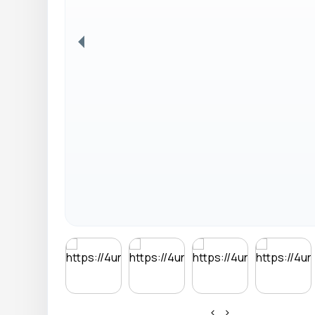
Anterior
‹
›