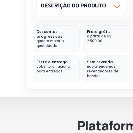
DESCRIÇÃO DO PRODUTO
BRANCO 106
Sku: 92915
NCM: 4202.92.00
SILK SCREEN
SILK SCREEN
TÊXTIL - FRENTE -
TÊXTIL - VERSO -
Descontos
Frete grátis
CORES: 2
CORES: 1
progressivos
a partir de R$
Sacola dobrável em 210D
, com alças de 70
quanto maior a
2.500,00
cm e bolso interior. Fornecida desdobrada.
quantidade
Dobrado:
11,2 x 14,5 x 2 cm
Frete e entrega
Sem revenda
Aberto:
37 x 40 x 10 cm
cobertura nacional
não atendemos
para entregas
revendedores de
brindes
Fazemos
múltiplos envios (
para qualquer
lugar do Brasil
)
Platafor