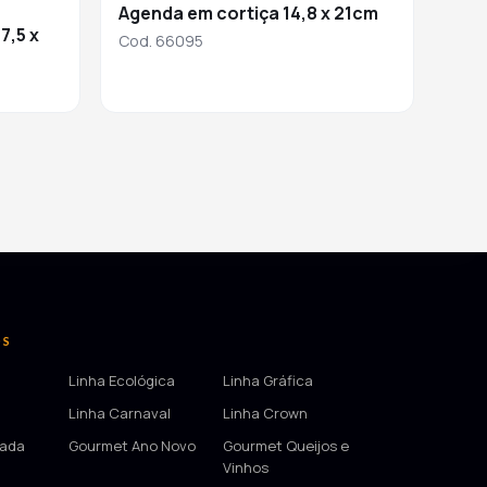
Agenda em cortiça 14,8 x 21cm
7,5 x
Cod. 66095
OS
Linha Ecológica
Linha Gráfica
Linha Carnaval
Linha Crown
tada
Gourmet Ano Novo
Gourmet Queijos e
Vinhos