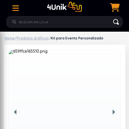
Home
/
Produtos Gráficos
/
Kit para Evento Personalizado
Anterior
Próxim