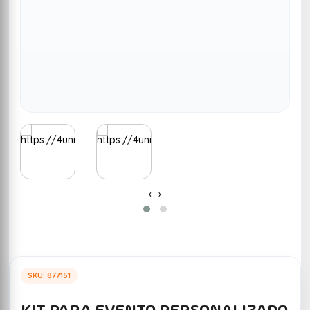
‹
›
SKU: 877151