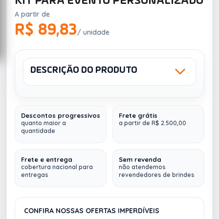
KIT PARA EVENTO PERSONALIZADO
A partir de
R$ 89,83
/ unidade
DESCRIÇÃO DO PRODUTO
Sku: 877151
Descontos progressivos
Frete grátis
Kit para Evento Personalizado
(Personalize do seu
quanto maior a
a partir de R$ 2.500,00
jeito, com a identidade de sua empresa)
quantidade
Fazemos
múltiplos envios (
para qualquer lugar do
Frete e entrega
Sem revenda
Brasil
)
cobertura nacional para
não atendemos
entregas
revendedores de brindes
Contem 5 itens:
1 Camiseta Personalizada -
Gravação em Transfer
Colorido (30504-SPO)
CONFIRA NOSSAS OFERTAS IMPERDÍVEIS