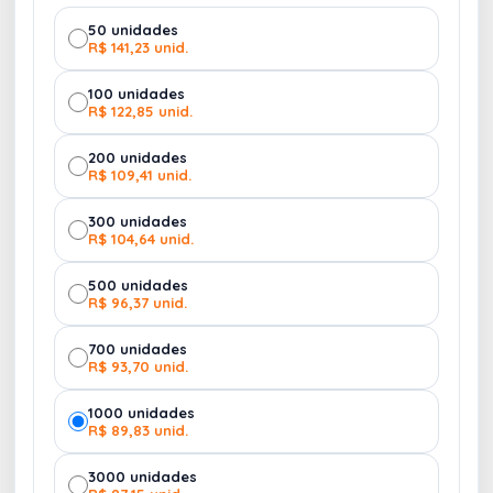
1 Caderneta Personalizada
- Formato 14x21cm em
50 unidades
R$ 141,23 unid.
impressão digital com elástico na lateral (
0001-1
)
100 unidades
1 Caneta Personalizada
- Gravação em UV digital
R$ 122,85 unid.
colorido (00708-x)
1 Credencial Personalizada -
10,5 X 14,8 cm -
200 unidades
Impressão Digital (CRED-PRI)
R$ 109,41 unid.
1 Sacola Ecobag Personalizada -
Gravação em
Transfer Colorido (13803)
300 unidades
R$ 104,64 unid.
500 unidades
R$ 96,37 unid.
700 unidades
R$ 93,70 unid.
1000 unidades
R$ 89,83 unid.
3000 unidades