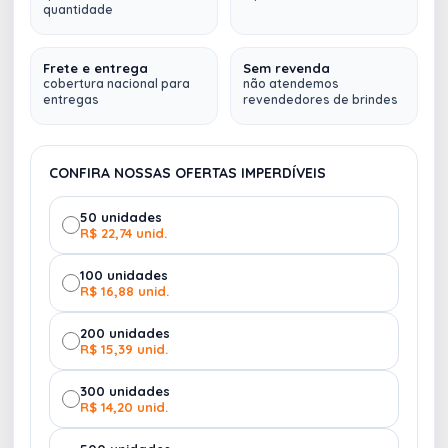
quantidade
em poliéster e alça lateral externa para transporte.
ROSA
ROXO
16491
1250
Altura :
14 cm
Frete e entrega
Sem revenda
cobertura nacional para
não atendemos
Largura :
22 cm
entregas
revendedores de brindes
Profundidade :
5,5 cm
Medidas aproximadas para gravação (CxL):
12 cm
x 20 cm
CONFIRA NOSSAS OFERTAS IMPERDÍVEIS
Peso aproximado (g):
47
VERMELHO
50 unidades
9
Fazemos
múltiplos envios (
para qualquer lugar do
R$ 22,74 unid.
Brasil
)
100 unidades
R$ 16,88 unid.
200 unidades
R$ 15,39 unid.
300 unidades
R$ 14,20 unid.