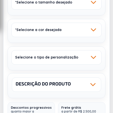
*Selecione o tamanho desejado
*Selecione a cor desejada
22 X 14 X 5,5 CM
Selecione o tipo de personalização
PRETO
ROSA - PNK
Sem estoque
20
DESCRIÇÃO DO PRODUTO
Sku: 18534
NCM: 420292OO
UV DIGITAL
SILK SCREEN - 1
COR
Descontos progressivos
Frete grátis
Necessaire PVC Impermeável
, possui forro interno
quanto maior a
a partir de R$ 2.500,00