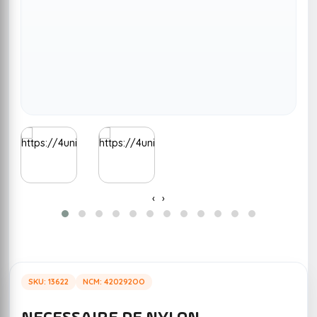
‹
›
SKU: 13622
NCM: 420292OO