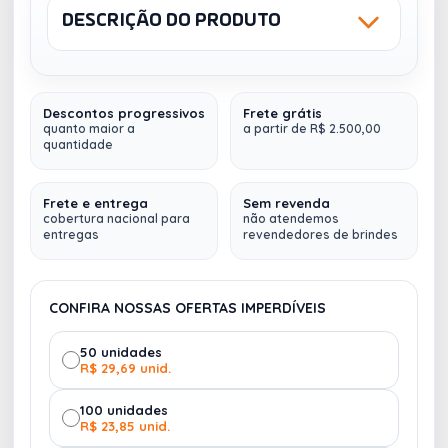
DESCRIÇÃO DO PRODUTO
Sku: 13622
NCM: 420292OO
UV DIGITAL
SILK SCREEN - 1
COR
Descontos progressivos
Frete grátis
Necessaire de nylon inteira colorida com zíper e
quanto maior a
a partir de R$ 2.500,00
quantidade
parte interna emborrachada.
AZUL
38
Altura :
16 cm
Frete e entrega
Sem revenda
cobertura nacional para
não atendemos
Largura :
21,4 cm
entregas
revendedores de brindes
Medidas aproximadas para gravação (CxL):
14 cm
x 20 cm
Peso aproximado (g):
62
CONFIRA NOSSAS OFERTAS IMPERDÍVEIS
Fazemos
múltiplos envios (
para qualquer lugar do
50 unidades
Brasil
)
R$ 29,69 unid.
100 unidades
R$ 23,85 unid.