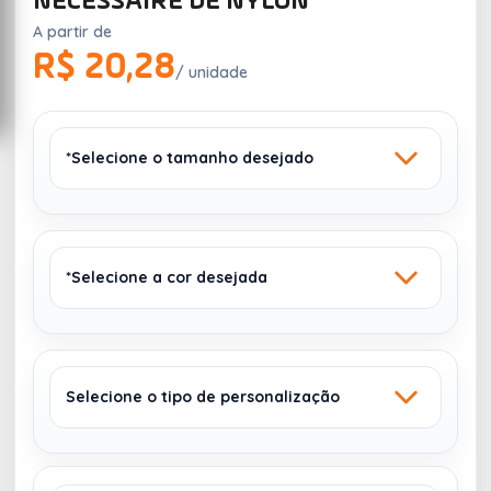
NECESSAIRE DE NYLON
A partir de
R$ 20,28
/ unidade
*Selecione o tamanho desejado
*Selecione a cor desejada
16 X 21,4 CM
Selecione o tipo de personalização
PRETO
VERMELHO
175
438