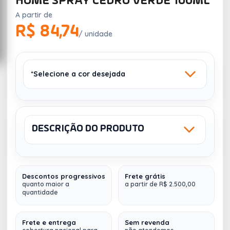
HOME SPRAY CEDRO VERDE 100ML
A partir de
R$ 84,74
/ unidade
*Selecione a cor desejada
DESCRIÇÃO DO PRODUTO
Sku: 15013B
NCM: 33074900
MARROM
Sem estoque
Descontos progressivos
Frete grátis
Home Spray em frasco de vidro 100ml, com
quanto maior a
a partir de R$ 2.500,00
quantidade
essência de cedro verde.
Frete e entrega
Sem revenda