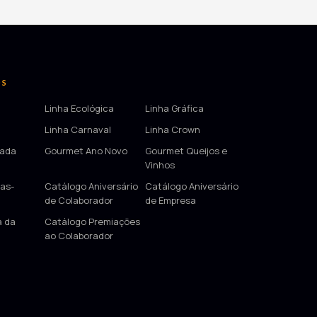
OS
Linha Ecológica
Linha Gráfica
Linha Carnaval
Linha Crown
tada
Gourmet Ano Novo
Gourmet Queijos e
Vinhos
as-
Catálogo Aniversário
Catálogo Aniversário
de Colaborador
de Empresa
a da
Catálogo Premiações
ao Colaborador