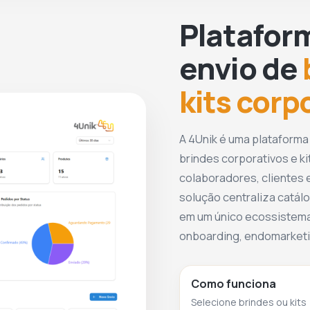
Platafor
envio de
kits corp
A 4Unik é uma plataforma
brindes corporativos e ki
colaboradores, clientes e
solução centraliza catálo
em um único ecossistema
onboarding, endomarketin
Como funciona
Selecione brindes ou kits