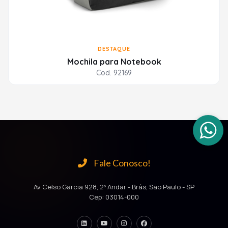
DESTAQUE
Mochila para Notebook
Cod. 92169
Fale Conosco!
Av Celso Garcia 928, 2º Andar - Brás, São Paulo - SP
Cep: 03014-000