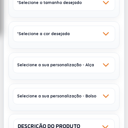
*Selecione o tamanho desejado
*Selecione a cor desejada
30 X 43 X 15 CM
Selecione a sua personalização - Alça
CINZA CLARO 123
AZUL 104
2774
623
Selecione a sua personalização - Bolso
TRANSFER - ALÇA
TRANSFER - ALÇA
DIREITA DA
DIREITA DA
MOCHILA -
MOCHILA -
CORES: 4 - 28 X
CORES: 1 - 28 X
DESCRIÇÃO DO PRODUTO