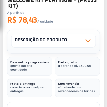
WELCOME KIT PLATINUM - (PRESS
KIT)
A partir de
R$ 78,43
/ unidade
DESCRIÇÃO DO PRODUTO
Sku: Platinum
Peso (Kg): 0,500
Descontos progressivos
Frete grátis
Welcome Kit Platinum (Personalize do seu jeito, com
quanto maior a
a partir de R$ 2.500,00
quantidade
a identidade de sua empresa)
Contem 7 itens:
Frete e entrega
Sem revenda
cobertura nacional para
não atendemos
entregas
revendedores de brindes
1 Embalagem personalizada para transporte
- L 16,5 x A 10,2 x P 21,1 cm - Impressão
Colorida