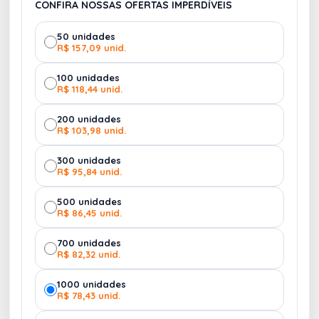
CONFIRA NOSSAS OFERTAS IMPERDÍVEIS
1 Planner semanal personalizado -
14,8 x
50 unidades
R$ 157,09 unid.
21,0cm - impressão colorida (25 vias)
100 unidades
1 Bloco de Rascunho - 14,8x10,5cm
- Capa
R$ 118,44 unid.
em papel cartão 300g e miolo liso com 100
200 unidades
folhas sem impressão
R$ 103,98 unid.
1 Caneca Inox personalizada
- gravação a
300 unidades
R$ 95,84 unid.
laser 1 Cartão Personalizado para
mensagem ao colaborador - 10x15cm
500 unidades
R$ 86,45 unid.
1 Mouse Pad no formato
- 16x21cm 1 Caneta
700 unidades
de metal personalizada - Gravação Laser
R$ 82,32 unid.
1 Cartão Personalizado para mensagem ao
1000 unidades
R$ 78,43 unid.
colaborador -
10,5 x 14,8 cm , Impressão F/V
, papel 300gr