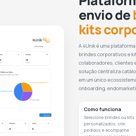
Platafor
envio de
kits corp
A 4Unik é uma plataforma
brindes corporativos e ki
colaboradores, clientes e
solução centraliza catálo
em um único ecossistema
onboarding, endomarketin
Como funciona
Selecione brindes ou kits
personalizados, crie
pedidos e acompanhe