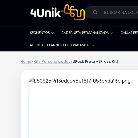
SEGMENTOS
CADERNETA PERSONALIZADA
CAIXAS P
AGENDA E PLANNER PERSONALIZADO
Home
/
Kits Personalizados
/
UPack Preto - (Press Kit)