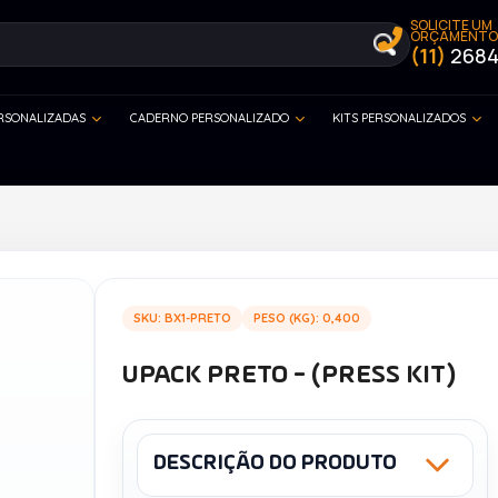
SOLICITE UM
ORÇAMENTO
(11)
2684
ERSONALIZADAS
CADERNO PERSONALIZADO
KITS PERSONALIZADOS
SKU: BX1-PRETO
PESO (KG): 0,400
UPACK PRETO - (PRESS KIT)
DESCRIÇÃO DO PRODUTO