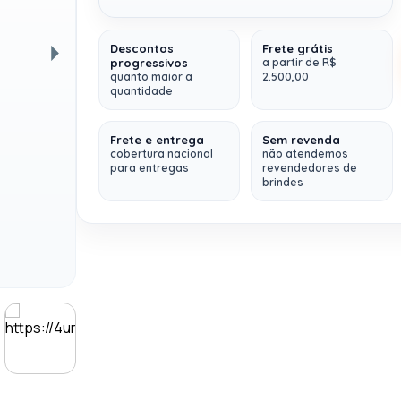
Sku: 0005-10
Peso (Kg): 0,700
Descontos
Frete grátis
progressivos
a partir de R$
Kit Start
(Personalize do seu jeito, com a
quanto maior a
2.500,00
Próxima
identidade de sua empresa)
quantidade
Fazemos
múltiplos envios (
para qualquer
Frete e entrega
Sem revenda
lugar do Brasil
)
cobertura nacional
não atendemos
para entregas
revendedores de
brindes
Contem 6 itens:
1 Mochila para Notebook
- Gravação em
Transfer Colorido (92280-SPO)
1 Caderneta Personalizada
- Formato
14x21cm em impressão digital com elástico
na lateral (
0001-1.3
)
1 Garrafa Térmica
- Gravação em Laser