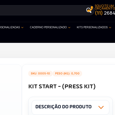
SOLICITE UM
ORÇAMENTO
(11)
2684
ERSONALIZADAS
CADERNO PERSONALIZADO
KITS PERSONALIZADOS
SKU: 0005-10
PESO (KG): 0,700
KIT START - (PRESS KIT)
DESCRIÇÃO DO PRODUTO