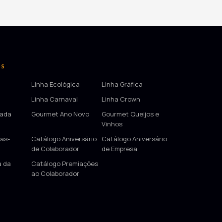
OS
Linha Ecológica
Linha Gráfica
Linha Carnaval
Linha Crown
tada
Gourmet Ano Novo
Gourmet Queijos e
Vinhos
as-
Catálogo Aniversário
Catálogo Aniversário
de Colaborador
de Empresa
a da
Catálogo Premiações
ao Colaborador