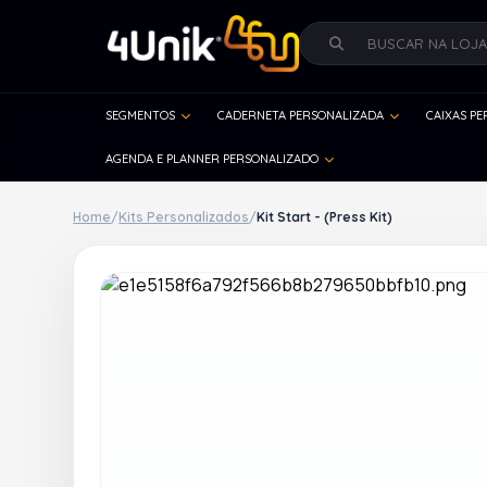
SEGMENTOS
CADERNETA PERSONALIZADA
CAIXAS P
AGENDA E PLANNER PERSONALIZADO
Home
/
Kits Personalizados
/
Kit Start - (Press Kit)