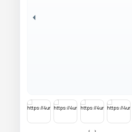
Anterior
‹
›