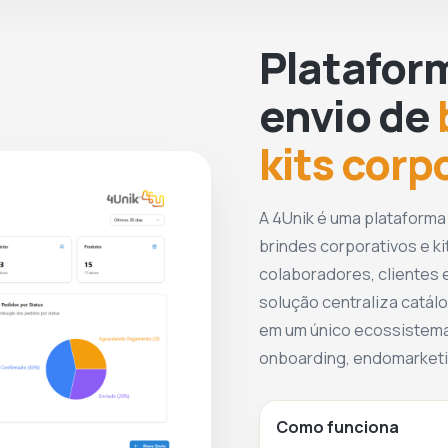
Platafor
envio de
kits corp
A 4Unik é uma plataforma
brindes corporativos e ki
colaboradores, clientes e
solução centraliza catálo
em um único ecossistema
onboarding, endomarketin
Como funciona