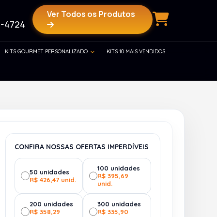
Ver Todos os Produtos
-4724
KITS GOURMET PERSONALIZADO
KITS 10 MAIS VENDIDOS
CONFIRA NOSSAS OFERTAS IMPERDÍVEIS
100 unidades
50 unidades
R$ 395,69
R$ 426,47 unid.
unid.
200 unidades
300 unidades
R$ 358,29
R$ 335,90