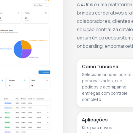
burocracia!
A 4Unik é uma plataforma
ATENÇÃO: TRABALHAMOS SOMENTE COM
brindes corporativos e ki
PEDIDOS ACIMA DE 50 UNIDADES POR ITEM.
colaboradores, clientes e
solução centraliza catálo
em um único ecossistema
onboarding, endomarketin
Como funciona
Selecione brindes ou kits
personalizados, crie
pedidos e acompanhe
entregas com controle
completo.
Aplicações
Kits para novos