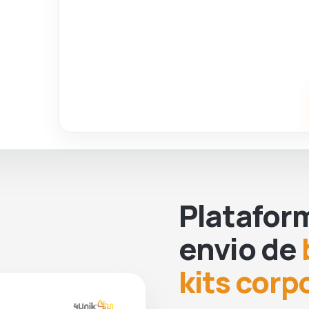
x 13,5 cm) com mecanismo twist, clipe e
ponteira touch. (916240)
1 Protetor para Câmera
-
protetor plástico
para câmeras de celular, Ipad, notebook e
tablet. Proteja sua privacidade impedindo
que hackers vejam através de suas
câmeras. (
14222P)
1 Power Bank 10.000mAh
Multi saídas com
Suporte para Celular ou Tablet (05090)
1 Caixa
Personalizada Rígida Fecho
Imantado - Tamanho G (RGIM.G)
Platafor
Imagens Meramente Ilustrativas.
envio de
Observação: venda somente do Kit
Influenciador com Caixa Rígida neste
kits corp
anúncio. Conheça outras Opções
Na 4Unik, você compra, armazena e
de
Kits Personalizados
distribui tudo de forma unificada sem