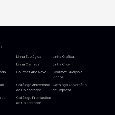
OS
Linha Ecológica
Linha Gráfica
Linha Carnaval
Linha Crown
tada
Gourmet Ano Novo
Gourmet Queijos e
Vinhos
as-
Catálogo Aniversário
Catálogo Aniversário
de Colaborador
de Empresa
a da
Catálogo Premiações
ao Colaborador