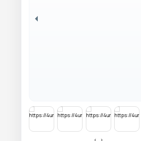
Anterior
‹
›