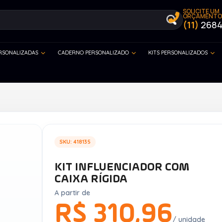
SOLICITE UM
ORÇAMENTO
(11)
2684
ERSONALIZADAS
CADERNO PERSONALIZADO
KITS PERSONALIZADOS
SKU: 418135
KIT INFLUENCIADOR COM
CAIXA RÍGIDA
A partir de
R$ 310,96
/ unidade