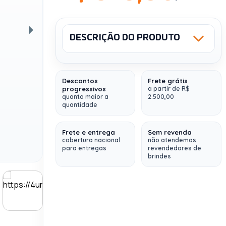
DESCRIÇÃO DO PRODUTO
Próxima
Sku: 418135
Descontos
Frete grátis
Kit Influenciador com Caixa
progressivos
a partir de R$
quanto maior a
2.500,00
Rígida
(Personalize do seu jeito, com a
quantidade
identidade de sua empresa)
Contem 6 itens:
Frete e entrega
Sem revenda
cobertura nacional
não atendemos
para entregas
revendedores de
1 Caderneta Personalizada -
CAPA
brindes
DURA com canto arredondado com
impressão DIGITAL (0001-1)
1 Squeeze de alumíni
o
(ø6,5 x 19,7 cm) com
acabamento mate e tampa em bambu.
Capacidade até 550 ml.
1 Caneta Esferográfica em alumínio
(ø 0,8