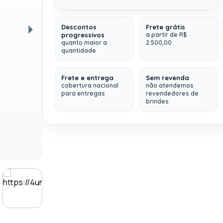
Sku: BOASVINDAS#1
Descontos
Frete grátis
Kit Boas Vindas Com
progressivos
a partir de R$
quanto maior a
2.500,00
Próxima
Caixa
Personalizada
(Personalize do
quantidade
seu jeito, com a identidade de sua
empresa)
Frete e entrega
Sem revenda
cobertura nacional
não atendemos
Contem 4 itens:
para entregas
revendedores de
Fino Acabamento, composto
brindes
por:
Caixa Rígida + Caneca + Bloco de
Notas + Lapis
1 Caixa Personalizada
rígida
desenvolvida em Papelão Paraná
empastada em papel couchê 150
gramas (Impressão digital colorida)
Tamanho da caixa:
20 x 20 x 9cm
Fechamento
imantado
1 Caneca Personalizada