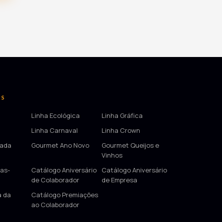
OS
Linha Ecológica
Linha Gráfica
Linha Carnaval
Linha Crown
tada
Gourmet Ano Novo
Gourmet Queijos e
Vinhos
as-
Catálogo Aniversário
Catálogo Aniversário
de Colaborador
de Empresa
a da
Catálogo Premiações
ao Colaborador