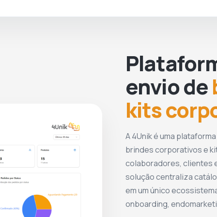
-
Personalização Individual
1 Bloco de Notas Personalizado
1 Lapis Personalizados
Platafor
Imagens Meramente Ilustrativas.
Kit Boas
Observação: venda somente da
envio de
Vindas Com Caixa
neste anúncio. Conheça
outros Modelos
d
e Kits Personalizados Aqui
kits corp
Na 4Unik, você compra, armazena e
distribui tudo de forma unificada sem
burocracia!
A 4Unik é uma plataforma
brindes corporativos e ki
colaboradores, clientes e
solução centraliza catálo
em um único ecossistema
onboarding, endomarketin