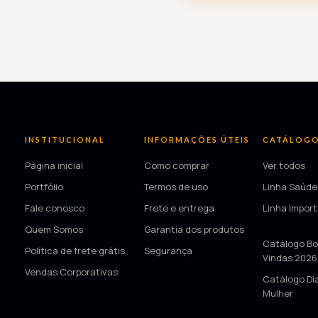
INSTITUCIONAL
INFORMAÇÕES ÚTEIS
CATÁLOG
Página inicial
Como comprar
Ver todos
Portfólio
Termos de uso
Linha Saúde
Fale conosco
Frete e entrega
Linha Impor
Quem Somos
Garantia dos produtos
—
Catálogo Bo
Política de frete grátis
Segurança
Vindas 2026
Vendas Corporativas
Catálogo Di
Mulher