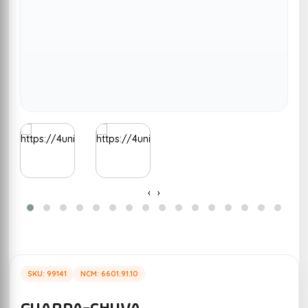
‹
›
SKU: 99141
NCM: 6601.91.10