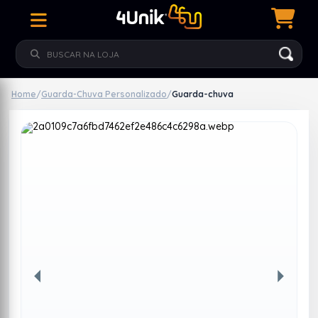
Home
/
Guarda-Chuva Personalizado
/
Guarda-chuva
Anterior
Próxim