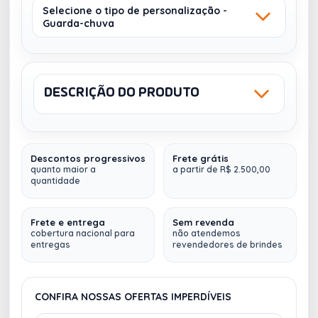
Selecione o tipo de personalização -
Guarda-chuva
LASER
TRANSFER
DESCRIÇÃO DO PRODUTO
Sku: 99141
NCM: 6601.91.10
TRANSFER -
LASER - CABO -
GOMO 1 - CORES:
CORES: 1
4 - 20 X 12
Descontos progressivos
Frete grátis
Guarda-chuva
em cortiça com haste e pega em
quanto maior a
a partir de R$ 2.500,00
quantidade
madeira. Abertura automática.
89 cm
ø105 x
Frete e entrega
Sem revenda
cobertura nacional para
não atendemos
entregas
revendedores de brindes
Fazemos
múltiplos envios (
para qualquer lugar do
Brasil
)
TRANSFER -
TRANSFER -
GOMO 4 - CORES:
GOMO 3 - CORES:
4 - 20 X 12
4 - 20 X 12
CONFIRA NOSSAS OFERTAS IMPERDÍVEIS