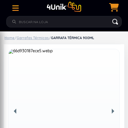
Home
/
Garrafas Térmicas
/
GARRAFA TÉRMICA 900ML
Anterior
Próxim