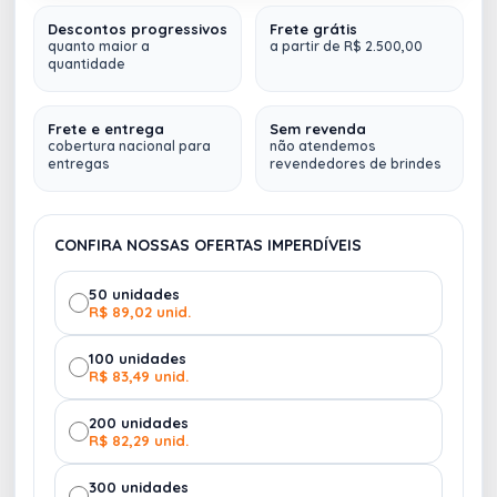
Descontos progressivos
Frete grátis
GARRAFA TÉRMICA 900ML
quanto maior a
a partir de R$ 2.500,00
quantidade
PRETO
VERDE
Sem estoque
1911
Frete e entrega
Sem revenda
cobertura nacional para
não atendemos
entregas
revendedores de brindes
CONFIRA NOSSAS OFERTAS IMPERDÍVEIS
50 unidades
R$ 89,02 unid.
100 unidades
R$ 83,49 unid.
200 unidades
R$ 82,29 unid.
300 unidades