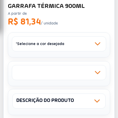
GARRAFA TÉRMICA 900ML
A partir de
R$ 81,34
/ unidade
*Selecione a cor desejada
LARANJA
BRANCO
523
1
DESCRIÇÃO DO PRODUTO
Sku: 18916
NCM: 96170010
UV DIGITAL