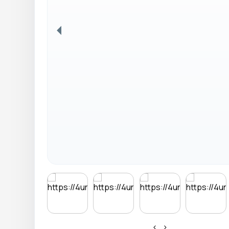
Anterior
‹
›