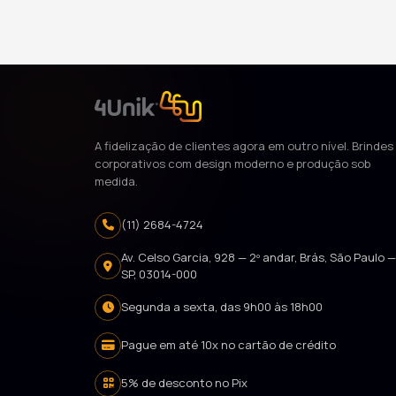
A fidelização de clientes agora em outro nível. Brindes
corporativos com design moderno e produção sob
medida.
(11) 2684-4724
Av. Celso Garcia, 928 — 2º andar, Brás, São Paulo 
SP, 03014-000
Segunda a sexta, das 9h00 às 18h00
Pague em até 10x no cartão de crédito
5% de desconto no Pix