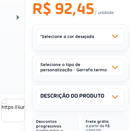
R$ 92,45
/ unidade
Próxima
*Selecione a cor desejada
Selecione o tipo de
personalização - Garrafa termo
CROMADO
SATINADO 127
1318
DESCRIÇÃO DO PRODUTO
Sku: 94337
NCM: 7323930090
LASER - CORPO -
CORES: 1 - 2,5 X 12
Descontos
Frete grátis
progressivos
a partir de R$
Garrafa em aço inox (90% reciclado) de
quanto maior a
2.500,00