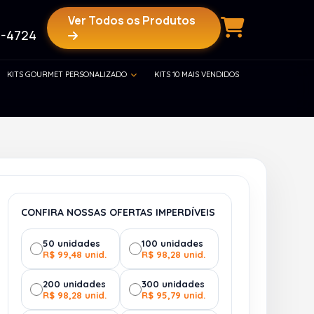
Ver Todos os Produtos
-4724
KITS GOURMET PERSONALIZADO
KITS 10 MAIS VENDIDOS
CONFIRA NOSSAS OFERTAS IMPERDÍVEIS
50 unidades
100 unidades
R$ 99,48 unid.
R$ 98,28 unid.
200 unidades
300 unidades
R$ 98,28 unid.
R$ 95,79 unid.