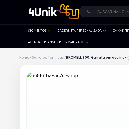
SEGMENTOS
CADERNETA PERSONALIZADA
CAIXAS P
AGENDA E PLANNER PERSONALIZADO
Home
/
Garrafas Térmicas
/
BROMELL 800. Garrafa em aço inox