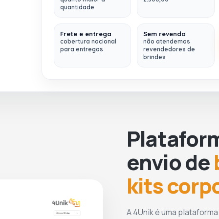
parede dupla térmica, isolada a vácuo. Com
quantidade
tampa e base em bambu. Capacidade até
800 mL. Fornecido em caixa presente de
Frete e entrega
Sem revenda
papel kraft. Certificação EU Food Grade. A
cobertura nacional
não atendemos
para entregas
revendedores de
cor e o resultado da impressão nos
brindes
materiais naturais pode variar entre
produtos. ø80 x 312 mm
Platafor
envio de
kits corp
A 4Unik é uma plataforma