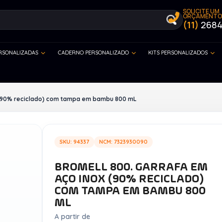
SOLICITE UM
ORÇAMENTO
(11)
2684
ERSONALIZADAS
CADERNO PERSONALIZADO
KITS PERSONALIZADOS
 (90% reciclado) com tampa em bambu 800 mL
SKU: 94337
NCM: 7323930090
BROMELL 800. GARRAFA EM
AÇO INOX (90% RECICLADO)
COM TAMPA EM BAMBU 800
ML
A partir de