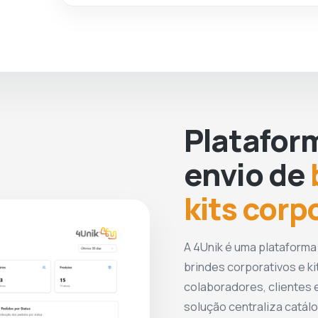
Altura :
22,5 cm
Largura :
7,6 cm
ROSA
VERDE
Circunferência :
23,8 cm
1763
4128
Medidas aproximadas para
gravação (CxL):
15,5 cm x 5cm
Peso aproximado (g):
137
Platafor
envio de
kits corp
A 4Unik é uma plataforma
brindes corporativos e ki
colaboradores, clientes e
solução centraliza catálo