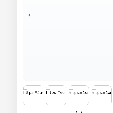
Anterior
‹
›