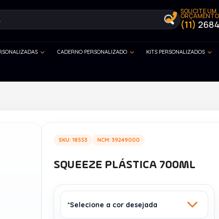
SOLICITE UM
ORÇAMENTO
(11)
2684
ERSONALIZADAS
CADERNO PERSONALIZADO
KITS PERSONALIZADOS
SKU: 18553
NCM: 39249000
SQUEEZE PLÁSTICA 700ML
*Selecione a cor desejada