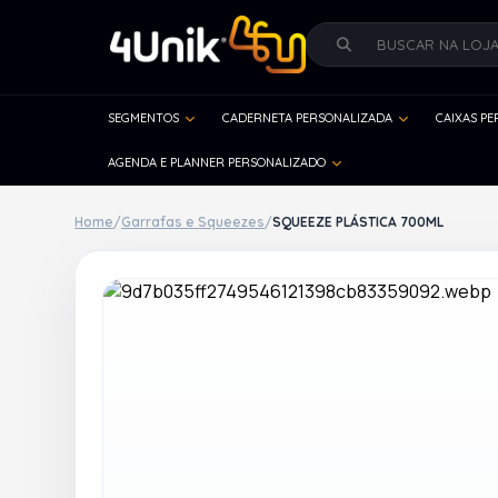
SEGMENTOS
CADERNETA PERSONALIZADA
CAIXAS P
AGENDA E PLANNER PERSONALIZADO
Home
/
Garrafas e Squeezes
/
SQUEEZE PLÁSTICA 700ML