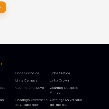
OS
Linha Ecológica
Linha Gráfica
Linha Carnaval
Linha Crown
tada
Gourmet Ano Novo
Gourmet Queijos e
Vinhos
as-
Catálogo Aniversário
Catálogo Aniversário
de Colaborador
de Empresa