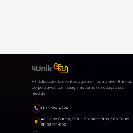
A fidelização de clientes agora em outro nível. Brindes
corporativos com design moderno e produção sob
medida.
(11) 2684-4724
Av. Celso Garcia, 928 — 2º andar, Brás, São Paulo 
SP, 03014-000