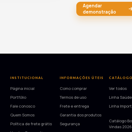
Agendar
demonstração
INSTITUCIONAL
INFORMAÇÕES ÚTEIS
CATÁLOG
Página inicial
Como comprar
Ver todos
Portfólio
Termos de uso
Linha Saúde
Fale conosco
Frete e entrega
Linha Impor
Quem Somos
Garantia dos produtos
—
Catálogo Bo
Política de frete grátis
Segurança
Vindas 2026