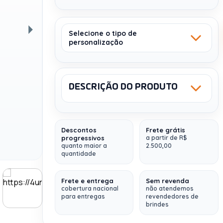
Selecione o tipo de
personalização
Próxima
AZUL
PRETO
Sem estoque
1685
DESCRIÇÃO DO PRODUTO
Sku: 18553
NCM: 39249000
SILK 1 COR
Descontos
Frete grátis
progressivos
a partir de R$
Squeeze Plástico 700ml
com peneira e
quanto maior a
2.500,00
alça para transporte. Com visual
quantidade
CINZA
LARANJA
transparente colorido, o squeeze contém
Sem estoque
1584
uma tampa principal rosqueável com
Frete e entrega
Sem revenda
ampla abertura, além de uma tampa
cobertura nacional
não atendemos
para entregas
revendedores de
protetora de bocal e alça de silicone
brindes
colorida.