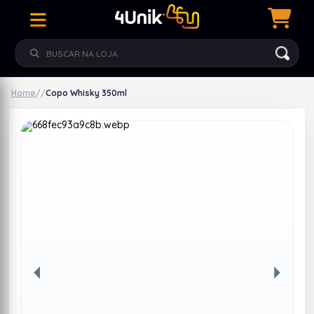
Home
/
/
Copo Whisky 350ml
Anterior
Próxim