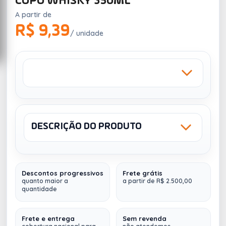
COPO WHISKY 350ML
A partir de
R$ 9,39
/ unidade
DESCRIÇÃO DO PRODUTO
Sku: LB30050
SILK 1 COR
Descontos progressivos
Frete grátis
O Copo 350ml Whisky Pub é uma excelente opção
quanto maior a
a partir de R$ 2.500,00
quantidade
para personalizar e servir bebidas como whisky,
água, sucos e drinques em geral.
Quant. Mínima: 100 unidades
Frete e entrega
Sem revenda