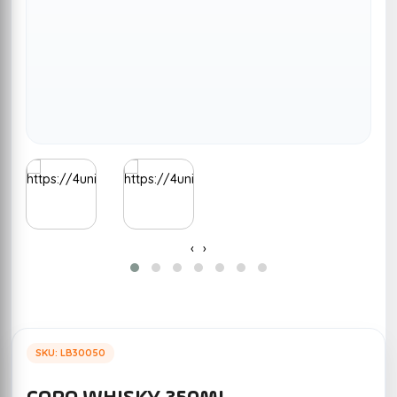
‹
›
SKU: LB30050