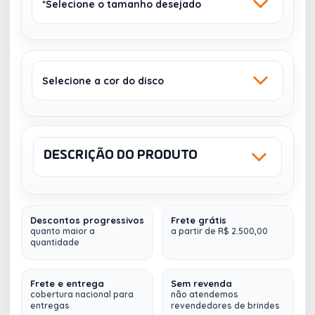
*Selecione o tamanho desejado
Selecione a cor do disco
14,5 X 22CM - 8
11,4 X 14,2 CM - 5
DISCOS
DISCOS
DESCRIÇÃO DO PRODUTO
Sku: DISCO
NCM: 48202000
PRETO
BRANCO
Descontos progressivos
Frete grátis
Caderno
Caderno de disco personalizado /
quanto maior a
a partir de R$ 2.500,00
quantidade
Inteligente personalizado
17,8 X 25,5CM - 9
21,5 X 28CM - 11
DISCOS
DISCOS
Miolo impresso em 1x1 cor (personalizado) a partir
de 100 unidades (
Abaixo de 100unid. o miolo é
Frete e entrega
Sem revenda
cobertura nacional para
não atendemos
padrão
)
entregas
revendedores de brindes
Capa dura
revestida em papel couchê
150G