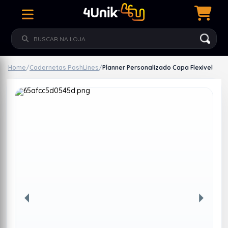
Home
/
Cadernetas PoshLines
/
Planner Personalizado Capa Flexivel
Anterior
Próxim