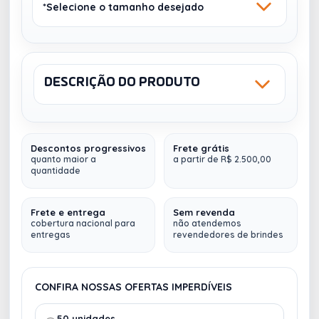
*Selecione o tamanho desejado
DESCRIÇÃO DO PRODUTO
Sku: 0006-4
NCM: 4820.20.00
Peso (Kg): 0,150
15,5 X 22,5CM
Descontos progressivos
Frete grátis
Capa:
Flexivel em Papel Triplex 300G, com
quanto maior a
a partir de R$ 2.500,00
quantidade
Impressão Digital Colorida.
Área da Impressão:
Capa e Contra-Capa
Frete e entrega
Sem revenda
cobertura nacional para
não atendemos
Enobrecimento:
Laminação Fosca BOPP
entregas
revendedores de brindes
Miolo Semanal:
Com dados pessoais, e
planejamento anual.
Impressos em 1x1 cor em:
Papel Avenda 70G - Cor Marfim (64 páginas
CONFIRA NOSSAS OFERTAS IMPERDÍVEIS
personalizadas)
Elastico Lateral:
Cor a escolher
50 unidades