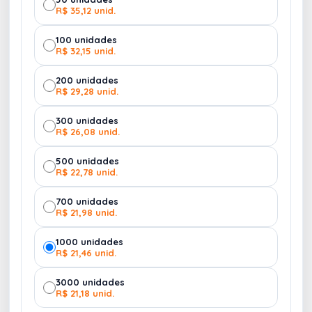
Acabamento:
Constura Singer Central
R$ 35,12 unid.
(Pespontado)
100 unidades
R$ 32,15 unid.
ATENÇÃO:
Personalização Parcial:
Capa
e Contra-Capa e lâminas.
MIOLO
NÃO
200 unidades
PERSONALIZÁVEL.
R$ 29,28 unid.
300 unidades
PEDIDO MÍNIMO DE 50
R$ 26,08 unid.
UNIDADES.
500 unidades
R$ 22,78 unid.
700 unidades
R$ 21,98 unid.
1000 unidades
R$ 21,46 unid.
3000 unidades
R$ 21,18 unid.