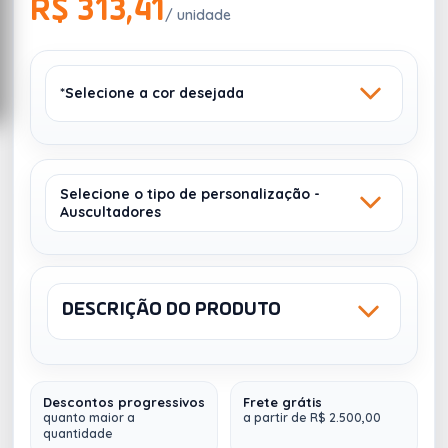
R$ 313,41
/ unidade
*Selecione a cor desejada
Selecione o tipo de personalização -
Auscultadores
CINZA ESCURO
133
1563
DESCRIÇÃO DO PRODUTO
Sku: 97956
NCM: 8518300090
TRANSFER -
LATERAL - CORES:
4 - 4 X 4
Descontos progressivos
Frete grátis
Fones de ouvido sem fios em ABS e tecido com
quanto maior a
a partir de R$ 2.500,00
quantidade
ligação BT 5'0. O acabamento destaca-se por ser