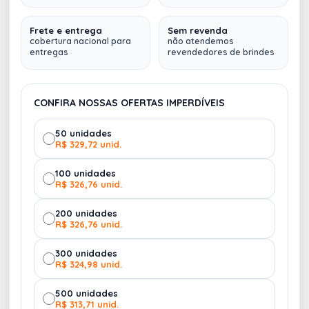
emborrachado, completado com detalhes em
tecido. Ideais para complementar qualquer estilo e
Frete e entrega
Sem revenda
cobertura nacional para
não atendemos
ouvir música sem parar, graças às 16h de
entregas
revendedores de brindes
autonomia e tempo de carregamento de 3h.
Incluso, ainda, função mãos livres e microfone. A
potência é de 32Ω e a frequência 20Hz-20kHz.
CONFIRA NOSSAS OFERTAS IMPERDÍVEIS
Fornecidos em caixa presente preta com cabo de
carregamento USB/micro USB. 95 x 155 x 52 mm |
50 unidades
Caixa: 209 x 224 x 52 mm
R$ 329,72 unid.
100 unidades
R$ 326,76 unid.
200 unidades
R$ 326,76 unid.
300 unidades
R$ 324,98 unid.
500 unidades
R$ 313,71 unid.