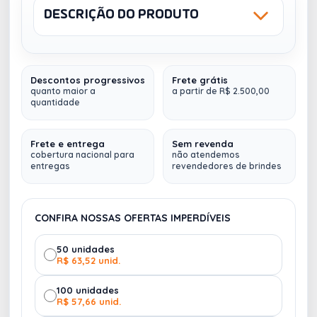
DESCRIÇÃO DO PRODUTO
Sku: 18609
NCM: 44191100
LASER
Descontos progressivos
Frete grátis
Petisqueira de bambu
retangular 30 x 20
quanto maior a
a partir de R$ 2.500,00
quantidade
Altura :
30 cm
Largura :
20 cm
Frete e entrega
Sem revenda
cobertura nacional para
não atendemos
Espessura :
2 cm
entregas
revendedores de brindes
Medidas aproximadas para gravação (CxL):
26 cm x 16 cm
Peso aproximado (g):
456
CONFIRA NOSSAS OFERTAS IMPERDÍVEIS
Fazemos
múltiplos envios (
para qualquer lugar do
50 unidades
R$ 63,52 unid.
Brasil
)
100 unidades
R$ 57,66 unid.