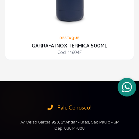
DESTAQUE
GARRAFA INOX TERMICA 500ML
Cod. 14604F
Fale Conosco!
Av Celso Garcia 928, 2º Andar - Brás, São Paulo - SP
Cep: 03014-000