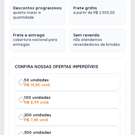
Descontos progressivos
Frete grátis
Chaveiro estilete. Sem trava, sendo necessário
quanto maior a
a partir de R$ 2.500,00
quantidade
segurar o botão durante o uso.
LARANJA
PRETO
7914
7748
Frete e entrega
Sem revenda
cobertura nacional para
não atendemos
entregas
revendedores de brindes
CONFIRA NOSSAS OFERTAS IMPERDÍVEIS
VERDE
VERMELHO
50 unidades
7188
10089
R$ 14,85 unid.
100 unidades
R$ 8,99 unid.
200 unidades
R$ 7,48 unid.
300 unidades