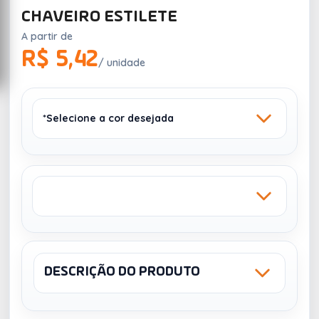
CHAVEIRO ESTILETE
A partir de
R$ 5,42
/ unidade
*Selecione a cor desejada
BRANCO
AZUL
442
13026
DESCRIÇÃO DO PRODUTO
Sku: 06062
NCM: 39269090
SILK 1 COR