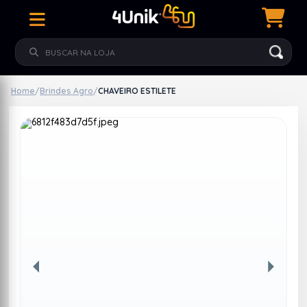
Home
/
Brindes Agro
/
CHAVEIRO ESTILETE
Anterior
Próxim