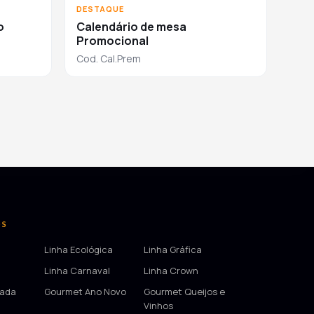
DESTAQUE
o
Calendário de mesa
Promocional
Cod. Cal.Prem
OS
Linha Ecológica
Linha Gráfica
Linha Carnaval
Linha Crown
tada
Gourmet Ano Novo
Gourmet Queijos e
Vinhos