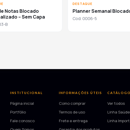
UE
DESTAQUE
de Notas Blocado
Planner Semanal Blocad
alizado – Sem Capa
Cod. 0006-5
03-B
INSTITUCIONAL
INFORMAÇÕES ÚTEIS
CATÁLOG
Página inicial
Como comprar
Ver todos
Portfólio
Termos de uso
Linha Saúde
Fale conosco
Frete e entrega
Linha Impor
Quem Somos
Garantia dos produtos