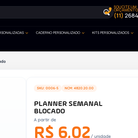
SOLICITE UM
ORÇAMENTO
(11)
2684
ERSONALIZADAS
CADERNO PERSONALIZADO
KITS PERSONALIZADOS
ado
SKU: 0006-5
NCM: 4820.20.00
PLANNER SEMANAL
BLOCADO
A partir de
R$ 6,02
/ unidade