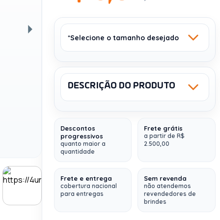
*Selecione o tamanho desejado
Próxima
DESCRIÇÃO DO PRODUTO
Sku: 0006-5
NCM: 4820.20.00
A5 (14 X 21CM) -
A5 (14 X 21CM) -
50 VIAS
25 VIAS
Descontos
Frete grátis
progressivos
a partir de R$
UPlanner Semanal
quanto maior a
2.500,00
quantidade
Cores:
4x0 (colorido)
Papel:
Offset 90g
Frete e entrega
Sem revenda
Acabamento:
Blocado (Colado)
cobertura nacional
não atendemos
para entregas
revendedores de
brindes
A5 (14 X 21CM) -
A4 (21 X 29,7CM) -
100 VIAS
25 VIAS