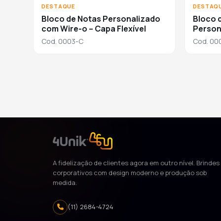
DESTAQUE
DESTAQ
Bloco de Notas Personalizado
Bloco 
com Wire-o – Capa Flexível
Person
Cod. 0003-C
Cod. 00
A fidelização de clientes agora em outro nível. Brindes
corporativos com design moderno e produção sob
medida.
(11) 2684-4724