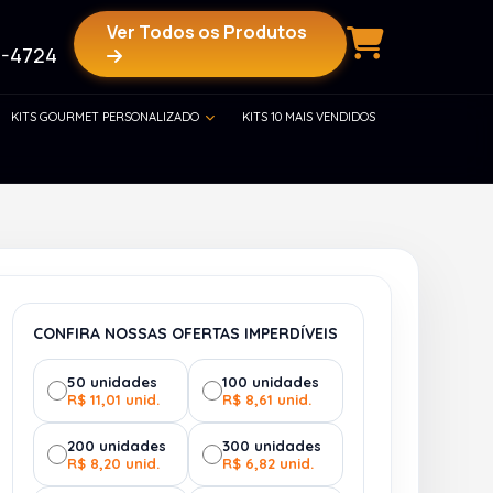
Ver Todos os Produtos
-4724
KITS GOURMET PERSONALIZADO
KITS 10 MAIS VENDIDOS
CONFIRA NOSSAS OFERTAS IMPERDÍVEIS
50 unidades
100 unidades
R$ 11,01 unid.
R$ 8,61 unid.
200 unidades
300 unidades
R$ 8,20 unid.
R$ 6,82 unid.