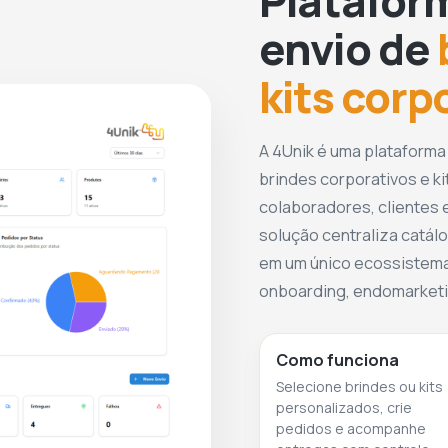
Platafor
envio de
kits corp
A 4Unik é uma plataforma
brindes corporativos e ki
colaboradores, clientes e
solução centraliza catálo
em um único ecossistema
onboarding, endomarketin
Como funciona
Selecione brindes ou kits
personalizados, crie
pedidos e acompanhe