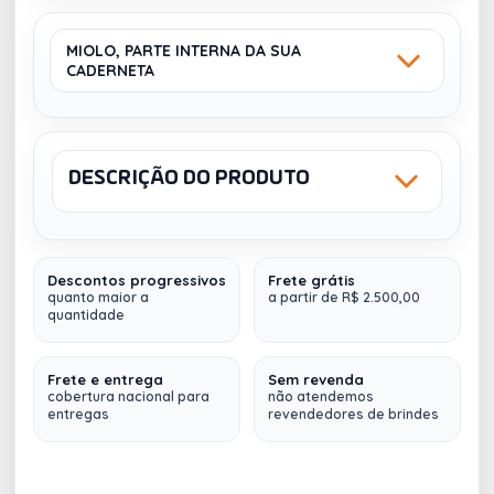
MIOLO, PARTE INTERNA DA SUA
CADERNETA
12X18CM
9X14CM
DESCRIÇÃO DO PRODUTO
Sku: 0001-10
NCM: 4820.20.00
Peso (Kg): 0,100
COM LOGO
PAUTADO
Descontos progressivos
Frete grátis
Caderneta Triplex Canoa Personalizada
quanto maior a
a partir de R$ 2.500,00
quantidade
Poshline
14X21CM
Capa:
Flexível em Papel Triplex 300G, com
Impressão Digital Colorida.
Frete e entrega
Sem revenda
cobertura nacional para
não atendemos
entregas
revendedores de brindes
Área da Impressão:
Capa e Contra-Capa
LISO
Enobrecimento:
Laminação Fosca BOPP
Miolo
em:
Papel Avenda 70G - Cor Marfim (20