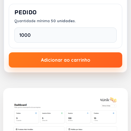
folhas, 80 páginas)
Elástico Lateral:
Cor a escolher
PEDIDO
Acabamento:
Costura Singer Central (Pespontado)
Quantidade mínima
50 unidades.
ou Grampo
Imagens Meramente Ilustrativas.
Observação: venda somente da Caderneta
Personalizada neste anúncio. Conheça outros
Modelos
aqui.
Adicionar ao carrinho
Na 4Unik, você compra, armazena e distribui tudo
de forma unificada sem burocracia!
SELECIONE AS MEDIDAS E GRAVAÇÕES ABAIXO PARA
ORÇAMENTO.